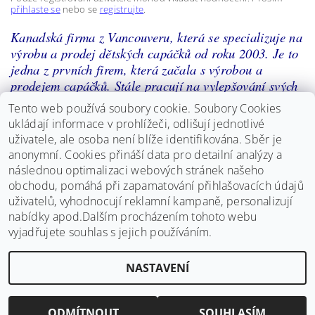
přihlaste se
nebo se
registrujte
.
Kanadská firma z Vancouveru, která se specializuje na
výrobu a prodej dětských capáčků od roku 2003. Je to
jedna z prvních firem, která začala s výrobou a
prodejem capáčků. Stále pracují na vylepšování svých
produktů a chrlí nespočetné množství různých krásných
Tento web používá soubory cookie. Soubory Cookies
vzorů z pravé kůže. Capáčky jsou z té nejkvalitnější
ukládají informace v prohlížeči, odlišují jednotlivé
měkkoučké kůže. Mají buďto celokoženou podrážku,
uživatele, ale osoba není blíže identifikována. Sběr je
která je samozřejmě protiskluzová, ale v naší nabídce
anonymní.
Cookies přináší data pro detailní analýzy a
naleznete i capáčky s gumovou podrážkou, které se
následnou optimalizaci webových stránek našeho
dají použít i na ven.
obchodu, pomáhá při zapamatování přihlašovacích údajů
uživatelů, vyhodnocují reklamní kampaně, personalizují
nabídky apod.Dalším procházením tohoto webu
vyjadřujete souhlas s jejich používáním.
NASTAVENÍ
Upravit nastavení cookies
2026 ©
Bosý chodec
, všechna práva vyhrazena
Vytvořil Shoptet
ODMÍTNOUT
SOUHLASÍM