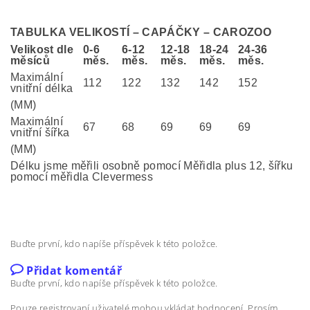
TABULKA VELIKOSTÍ – CAPÁČKY – CAROZOO
Velikost dle
0-6
6-12
12-18
18-24
24-36
měsíců
měs.
měs.
měs.
měs.
měs.
Maximální
112
122
132
142
152
vnitřní délka
(MM)
Maximální
67
68
69
69
69
vnitřní šířka
(MM)
Délku jsme měřili osobně pomocí Měřidla plus 12, šířku
pomocí měřidla Clevermess
Buďte první, kdo napíše příspěvek k této položce.
Přidat komentář
Buďte první, kdo napíše příspěvek k této položce.
Pouze registrovaní uživatelé mohou vkládat hodnocení. Prosím