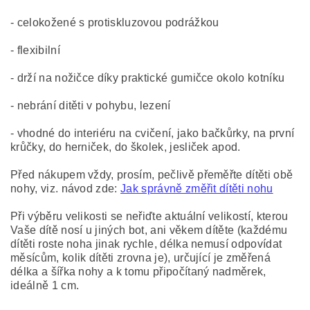
- celokožené s protiskluzovou podrážkou
- flexibilní
- drží na nožičce díky praktické gumičce okolo kotníku
- nebrání ditěti v pohybu, lezení
- vhodné do interiéru na cvičení, jako bačkůrky, na první
krůčky, do herniček, do školek, jesliček apod.
Před nákupem vždy, prosím, pečlivě přeměřte dítěti obě
nohy, viz. návod zde:
Jak správně změřit dítěti nohu
Při výběru velikosti se neřiďte aktuální velikostí, kterou
Vaše dítě nosí u jiných bot, ani věkem dítěte (každému
dítěti roste noha jinak rychle, délka nemusí odpovídat
měsícům, kolik dítěti zrovna je), určující je změřená
délka a šířka nohy a k tomu připočítaný nadměrek,
ideálně 1 cm.