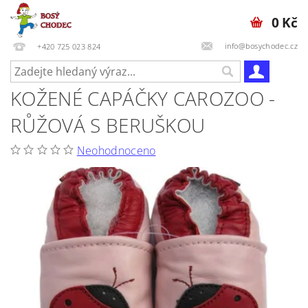
0 Kč
info@bosychodec.cz
+420 725 023 824
KOŽENÉ CAPÁČKY CAROZOO -
RŮŽOVÁ S BERUŠKOU
Neohodnoceno