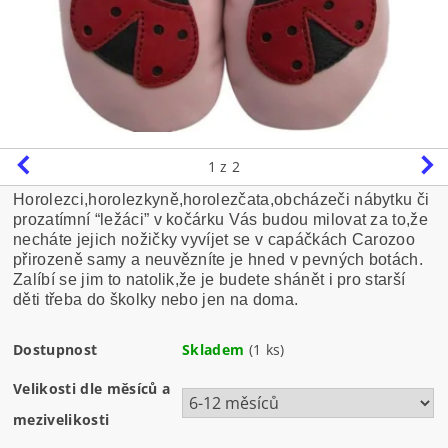
1
z 2
Horolezci,horolezkyně,horolezčata,obcházeči nábytku či
prozatímní “ležáci” v kočárku Vás budou milovat za to,že
necháte jejich nožičky vyvíjet se v capáčkách Carozoo
přirozeně samy a neuvězníte je hned v pevných botách.
Zalíbí se jim to natolik,že je budete shánět i pro starší
děti třeba do školky nebo jen na doma.
Dostupnost
Skladem
(1 ks)
Velikosti dle měsíců a
mezivelikosti