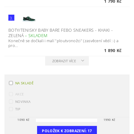
1 790 Kč
3.
BOTY/TENISKY BABY BARE FEBO SNEAKERS - KHAKI -
ZELENÁ
–
SKLADEM
Konečně se dočkali i malí "ploutvonožci" (zasvěcení vědí :-) a
pro...
1 890 Kč
ZOBRAZIT VÍCE
NA SKLADĚ
AKCE
NOVINKA
TIP
1090
Kč
1990
Kč
POLOŽEK K ZOBRAZENÍ:
17