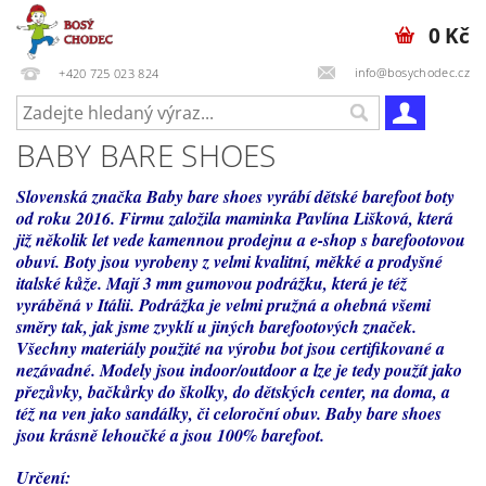
0 Kč
info@bosychodec.cz
+420 725 023 824
BABY BARE SHOES
Slovenská značka Baby bare shoes vyrábí dětské barefoot boty
od roku 2016. Firmu založila maminka Pavlína Lišková, která
již několik let vede kamennou prodejnu a e-shop s barefootovou
obuví. Boty jsou vyrobeny z velmi kvalitní, měkké a prodyšné
italské kůže. Mají 3 mm gumovou podrážku, která je též
vyráběná v Itálii. Podrážka je velmi pružná a ohebná všemi
směry tak, jak jsme zvyklí u jiných barefootových značek.
Všechny materiály použité na výrobu bot jsou certifikované a
nezávadné. Modely jsou indoor/outdoor a lze je tedy použít jako
přezůvky, bačkůrky do školky, do dětských center, na doma, a
též na ven jako sandálky, či celoroční obuv. Baby bare shoes
jsou krásně lehoučké a jsou 100% barefoot.
Určení: