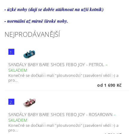
- úzké nohy (dají se dobře utáhnout na užší kotník)
- normální až mírně široké nohy.
NEJPRODÁVANĚJŠÍ
1.
SANDÁLY BABY BARE SHOES FEBO JOY - PETROL
–
SKLADEM
Konečně se dočkali i malí "ploutvonožci" (zasvěcení vědí :-) a
pro...
od 1 690 Kč
2.
SANDÁLY BABY BARE SHOES FEBO JOY - ROSAROWN
–
SKLADEM
Konečně se dočkali i malí "ploutvonožci" (zasvěcení vědí :-) a
pro...