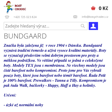
0 Kč
info@bosychodec.cz
+420 725 023 824
BUNDGAARD
Značka byla založena již v roce 1904 v Dánsku. Bundgaard
vyznává tradiční řemeslo a užívá vysoce kvalitní materiály. Boty
se vyznačují především velmi dobrým prostorem pro prsty a
měkkou podrážkou. Ve většině případů se jedná o celokožené
boty. Modely TEX jsou s membránou. Ne všechny modely jsou
čistě barefoot nebo kompromisní. Proto jsme pro Vás vybrali
pouze boty, které jsou barefoot nebo téměř barefoot. Řada Petit
je 100% barefoot. Prewalkers - Tannu a Tilly. Kompromisem je
pak řada Walk, bačkorky - Happy, Haff a Hay a holínky.
Určení:
- úzké až normální nohy