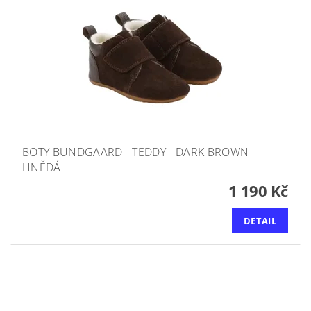
BOTY BUNDGAARD - TEDDY - DARK BROWN -
HNĚDÁ
1 190 Kč
DETAIL