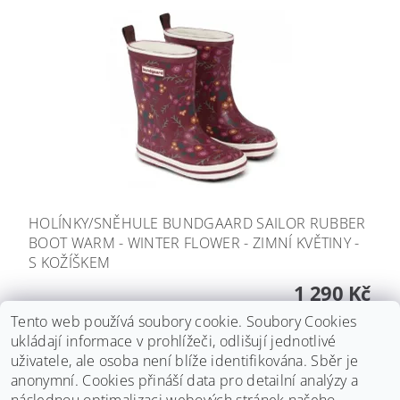
HOLÍNKY/SNĚHULE BUNDGAARD SAILOR RUBBER
BOOT WARM - WINTER FLOWER - ZIMNÍ KVĚTINY -
S KOŽÍŠKEM
1 290 Kč
Tento web používá soubory cookie. Soubory Cookies
DETAIL
ukládají informace v prohlížeči, odlišují jednotlivé
uživatele, ale osoba není blíže identifikována. Sběr je
anonymní.
Cookies přináší data pro detailní analýzy a
DALŠÍ PRODUKTY