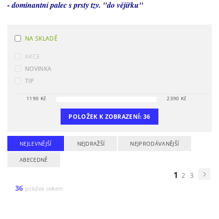
- dominantní palec s prsty tzv. "do vějířku"
NA SKLADĚ
AKCE
NOVINKA
TIP
1190
Kč
2390
Kč
POLOŽEK K ZOBRAZENÍ:
36
NEJLEVNĚJŠÍ
NEJDRAŽŠÍ
NEJPRODÁVANĚJŠÍ
ABECEDNĚ
1
2
3
36
položek celkem