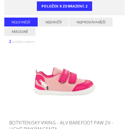
POLOŽEK K ZOBRAZENÍ:
2
NEJLEVNĚJŠÍ
NEJDRAŽŠÍ
NEJPRODÁVANĚJŠÍ
ABECEDNĚ
2
položek celkem
BOTY/TENISKY VIKING - ALV BAREFOOT PAW 2V -