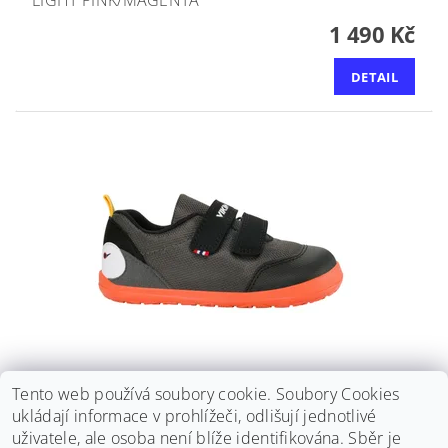
LIGHT PINK/MAGENTA
1 490 Kč
DETAIL
BOTY/TENISKY VIKING - ALV BAREFOOT PAW 2W -
Tento web používá soubory cookie. Soubory Cookies
BLACK
ukládají informace v prohlížeči, odlišují jednotlivé
uživatele, ale osoba není blíže identifikována. Sběr je