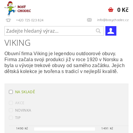
0 Kč
info@bosychodec.cz
+420 725 023 824
VIKING
Obuvní firma Viking je legendou outdoorové obuvy.
Firma začala svoji produkci již v roce 1920 v Norsku a
byla u vývoje trekové obuvy od samého začátku. Jejich
dětská kolekce je tvořena s tradicí v nejlepší kvalitě.
NA SKLADĚ
AKCE
NOVINKA
TIP
1490
Kč
1491
Kč