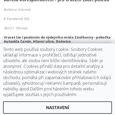
Barbora Vránová
K Panelárně 355
360 01 Otovice
Vracet lze i posláním do výdejního místa Zásilkovny - pobočka
Autoskla Carsin, Hlavní ulice, Dalovice
Tento web používá soubory cookie. Soubory Cookies
Adresa pro osobní vrácení zboží:
ukládají informace v prohlížeči, odlišují jednotlivé
Majakovského 508/12
uživatele, ale osoba není blíže identifikována. Sběr je
anonymní.
Cookies přináší data pro detailní analýzy a
Karlovy Vary, 36001
následnou optimalizaci webových stránek našeho
obchodu, pomáhá při zapamatování přihlašovacích údajů
uživatelů, vyhodnocují reklamní kampaně, personalizují
nabídky apod.Dalším procházením tohoto webu
vyjadřujete souhlas s jejich používáním.
NASTAVENÍ
Upravit nastavení cookies
2026 ©
Bosý chodec
, všechna práva vyhrazena