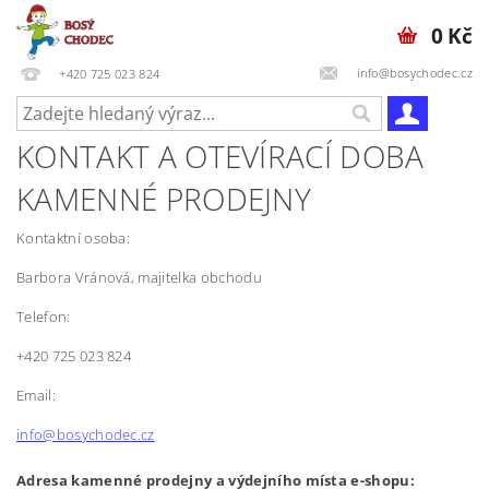
0 Kč
info@bosychodec.cz
+420 725 023 824
KONTAKT A OTEVÍRACÍ DOBA
KAMENNÉ PRODEJNY
Kontaktní osoba:
Barbora Vránová, majitelka obchodu
Telefon:
+420 725 023 824
Email:
info@bosychodec.cz
Adresa kamenné prodejny a výdejního místa e-shopu: