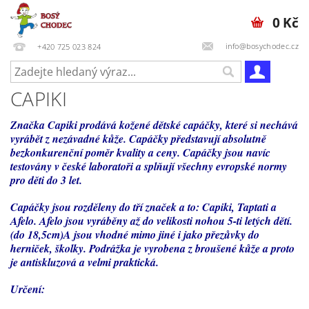
0 Kč
info@bosychodec.cz
+420 725 023 824
CAPIKI
Značka Capiki prodává kožené dětské capáčky, které si nechává
vyrábět z nezávadné kůže. Capáčky představují absolutně
bezkonkurenční poměr kvality a ceny. Capáčky jsou navíc
testovány v české laboratoři a splňují všechny evropské normy
pro děti do 3 let.
Capáčky jsou rozděleny do tří značek a to: Capiki, Taptati a
Afelo. Afelo jsou vyráběny až do velikosti nohou 5-ti letých dětí.
(do 18,5cm)A jsou vhodné mimo jiné i jako přezůvky do
herniček, školky. Podrážka je vyrobena z broušené kůže a proto
je antiskluzová a velmi praktická.
Určení: