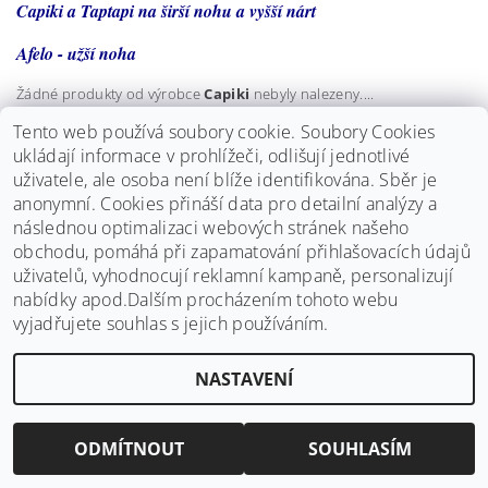
Capiki a Taptapi na širší nohu a vyšší nárt
Afelo - užší noha
Žádné produkty od výrobce
Capiki
nebyly nalezeny....
Tento web používá soubory cookie. Soubory Cookies
ukládají informace v prohlížeči, odlišují jednotlivé
uživatele, ale osoba není blíže identifikována. Sběr je
anonymní.
Cookies přináší data pro detailní analýzy a
následnou optimalizaci webových stránek našeho
obchodu, pomáhá při zapamatování přihlašovacích údajů
Upravit nastavení cookies
2026 ©
Bosý chodec
, všechna práva vyhrazena
uživatelů, vyhodnocují reklamní kampaně, personalizují
Vytvořil Shoptet
nabídky apod.Dalším procházením tohoto webu
vyjadřujete souhlas s jejich používáním.
NASTAVENÍ
ODMÍTNOUT
SOUHLASÍM