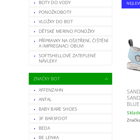
BOTY DO VODY
NEJLEV
PONOŽKOBOTY
VLOŽKY DO BOT
DĚTSKÉ MERINO PONOŽKY
PŘÍPRAVKY NA OŠETŘENÍ, ČIŠTĚNÍ
A IMPREGNACI OBUVI
SOFTSHELLOVÉ ZATEPLENÉ
NÁVLEKY
ZNAČKY BOT
AFFENZAHN
SAND
SAND
ANTAL
BLUE
BABY BARE SHOES
Skla
3F BAR3FOOT
Značk
BEDA
BE LENKA