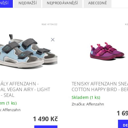
NĚJŠÍ
NEJDRAŽŠÍ
NEJPRODÁVANĚJŠÍ
ABECEDNĚ
Kód:
4154/22
K
ÁLY AFFENZAHN -
TENISKY AFFENZAHN SNE
AL VEGAN AIRY - LIGHT
COTTON HAPPY BIRD - BE
 - SEAL
Skladem
(1 ks)
dem
(1 ks)
Značka:
Affenzahn
a:
Affenzahn
1 6
1 490 Kč
DE