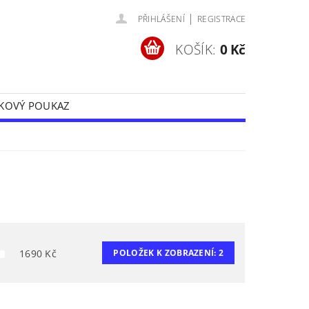
|
PŘIHLÁŠENÍ
REGISTRACE
KOŠÍK:
0 Kč
KOVÝ POUKAZ
Y
OCHRANA OSOBNÍCH ÚDAJŮ
1690
Kč
POLOŽEK K ZOBRAZENÍ:
2