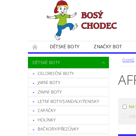
DĚTSKÉ BOTY
ZNAČKY BOT
SPOKOJENÍ ZÁKAZNÍČCI
BLOG
CE
Domů
DĚTSKÉ BOTY
POSTUP PŘI VRÁCENÍ ZBOŽÍ
FORMULÁŘ 
CELOROČNÍ BOTY
AF
JARNÍ BOTY
ZIMNÍ BOTY
LETNÍ BOTY/SANDÁLY/TENISKY
NA 
CAPÁČKY
AK
HOLÍNKY
BAČKORY/PŘEZŮVKY