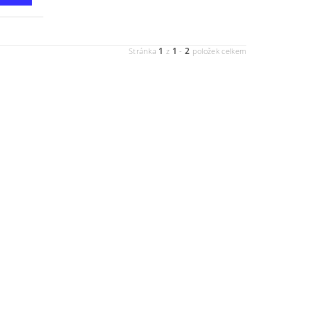
1
1
2
Stránka
z
-
položek celkem