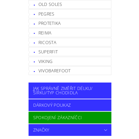
OLD SOLES
PEGRES
PROTETIKA
REIMA
RICOSTA
SUPERFIT
VIKING
VIVOBAREFOOT
JAK SPRÁVNĚ ZMĚŘIT DÉLKU/
ŠÍŘKU/TYP CHODIDLA
DÁRKOVÝ POUKAZ
SPOKOJENÍ ZÁKAZNÍČCI
ZNAČKY