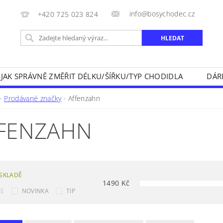
info@bosychodec.cz
+420 725 023 824
JAK SPRÁVNĚ ZMĚŘIT DÉLKU/ŠÍŘKU/TYP CHODIDLA
DÁR
NÍK DOPRAVY A ZPŮSOBY PLATEB
OBCHODNÍ PODMÍNK
Prodávané značky
Affenzahn
NA VRÁCENÍ ZBOŽÍ
KONTAKT
FENZAHN
SKLADĚ
1490
Kč
CE
NOVINKA
TIP