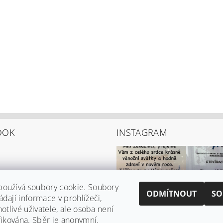
OOK
INSTAGRAM
používá soubory cookie. Soubory
ODMÍTNOUT
SO
ádají informace v prohlížeči,
notlivé uživatele, ale osoba není
ifikována. Sběr je anonymní.