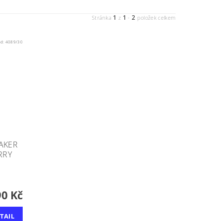
1
1
2
Stránka
z
-
položek celkem
ód:
4089/30
AKER
RRY
90 Kč
TAIL