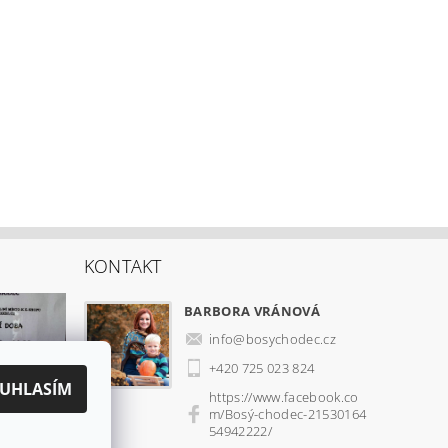
KONTAKT
BARBORA VRÁNOVÁ
info
@
bosychodec.cz
+420 725 023 824
UHLASÍM
https://www.facebook.co
m/Bosý-chodec-21530164
54942222/