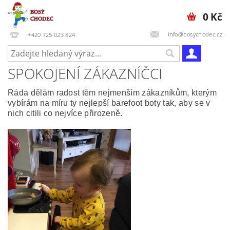
0 Kč
info@bosychodec.cz
+420 725 023 824
SPOKOJENÍ ZÁKAZNÍČCI
Ráda dělám radost těm nejmenším záka
zníkům, kterým
vybírám na m
íru ty nejlepší barefoot boty tak, aby se v
nich citili co nejvíce přirozeně.