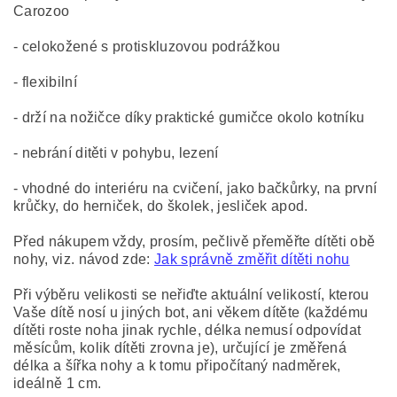
Carozoo
- celokožené s protiskluzovou podrážkou
- flexibilní
- drží na nožičce díky praktické gumičce okolo kotníku
- nebrání ditěti v pohybu, lezení
- vhodné do interiéru na cvičení, jako bačkůrky, na první
krůčky, do herniček, do školek, jesliček apod.
Před nákupem vždy, prosím, pečlivě přeměřte dítěti obě
nohy, viz. návod zde:
Jak správně změřit dítěti nohu
Při výběru velikosti se neřiďte aktuální velikostí, kterou
Vaše dítě nosí u jiných bot, ani věkem dítěte (každému
dítěti roste noha jinak rychle, délka nemusí odpovídat
měsícům, kolik dítěti zrovna je), určující je změřená
délka a šířka nohy a k tomu připočítaný nadměrek,
ideálně 1 cm.