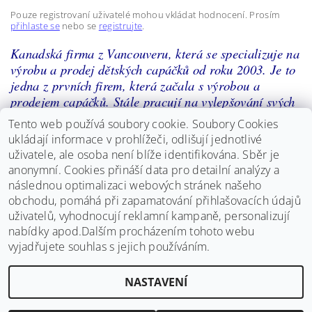
Pouze registrovaní uživatelé mohou vkládat hodnocení. Prosím
přihlaste se
nebo se
registrujte
.
Kanadská firma z Vancouveru, která se specializuje na
výrobu a prodej dětských capáčků od roku 2003. Je to
jedna z prvních firem, která začala s výrobou a
prodejem capáčků. Stále pracují na vylepšování svých
produktů a chrlí nespočetné množství různých krásných
Tento web používá soubory cookie. Soubory Cookies
vzorů z pravé kůže. Capáčky jsou z té nejkvalitnější
ukládají informace v prohlížeči, odlišují jednotlivé
měkkoučké kůže. Mají buďto celokoženou podrážku,
uživatele, ale osoba není blíže identifikována. Sběr je
která je samozřejmě protiskluzová, ale v naší nabídce
anonymní.
Cookies přináší data pro detailní analýzy a
naleznete i capáčky s gumovou podrážkou, které se
následnou optimalizaci webových stránek našeho
dají použít i na ven.
obchodu, pomáhá při zapamatování přihlašovacích údajů
uživatelů, vyhodnocují reklamní kampaně, personalizují
nabídky apod.Dalším procházením tohoto webu
vyjadřujete souhlas s jejich používáním.
NASTAVENÍ
Upravit nastavení cookies
2026 ©
Bosý chodec
, všechna práva vyhrazena