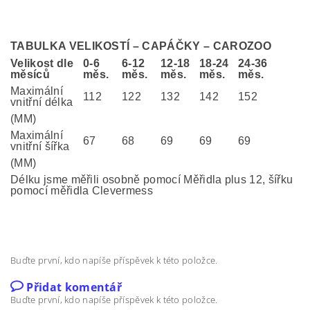
TABULKA VELIKOSTÍ – CAPÁČKY – CAROZOO
Velikost dle
0-6
6-12
12-18
18-24
24-36
měsíců
měs.
měs.
měs.
měs.
měs.
Maximální
112
122
132
142
152
vnitřní délka
(MM)
Maximální
67
68
69
69
69
vnitřní šířka
(MM)
Délku jsme měřili osobně pomocí Měřidla plus 12, šířku
pomocí měřidla Clevermess
Buďte první, kdo napíše příspěvek k této položce.
Přidat komentář
Buďte první, kdo napíše příspěvek k této položce.