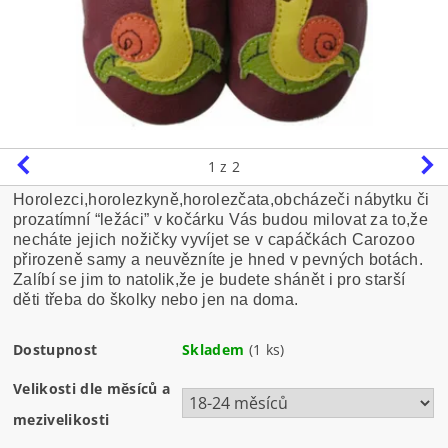
1
z 2
Horolezci,horolezkyně,horolezčata,obcházeči nábytku či
prozatímní “ležáci” v kočárku Vás budou milovat za to,že
necháte jejich nožičky vyvíjet se v capáčkách Carozoo
přirozeně samy a neuvězníte je hned v pevných botách.
Zalíbí se jim to natolik,že je budete shánět i pro starší
děti třeba do školky nebo jen na doma.
Dostupnost
Skladem
(1 ks)
Velikosti dle měsíců a
mezivelikosti