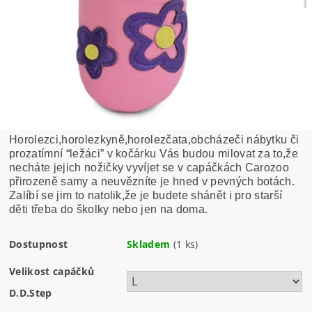
Horolezci,horolezkyně,horolezčata,obcházeči nábytku či
prozatímní “ležáci” v kočárku Vás budou milovat za to,že
necháte jejich nožičky vyvíjet se v capáčkách Carozoo
přirozeně samy a neuvězníte je hned v pevných botách.
Zalíbí se jim to natolik,že je budete shánět i pro starší
děti třeba do školky nebo jen na doma.
Dostupnost
Skladem
(1 ks)
Velikost capáčků
D.D.Step