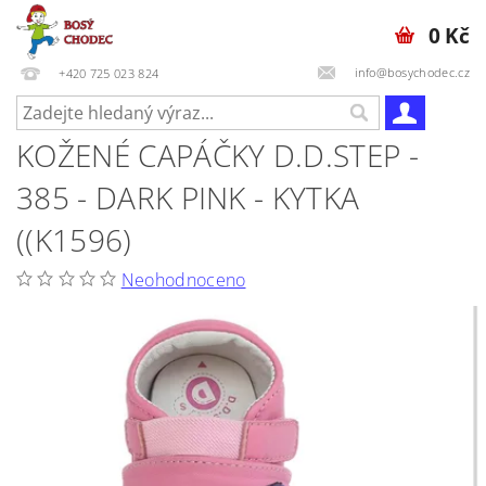
0 Kč
info@bosychodec.cz
+420 725 023 824
KOŽENÉ CAPÁČKY D.D.STEP -
385 - DARK PINK - KYTKA
((K1596)
Neohodnoceno