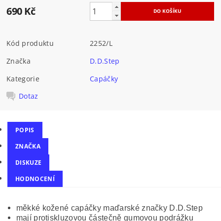
690 Kč
Kód produktu
2252/L
Značka
D.D.Step
Kategorie
Capáčky
Dotaz
POPIS
ZNAČKA
DISKUZE
HODNOCENÍ
měkké kožené capáčky maďarské značky D.D.Step
mají protiskluzovou částečně gumovou podrážku