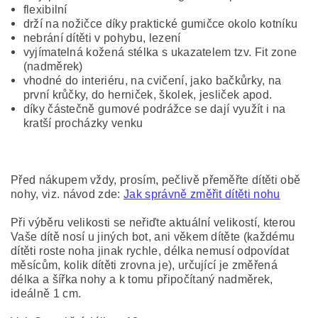
flexibilní
drží na nožičce díky praktické gumičce okolo kotníku
nebrání dítěti v pohybu, lezení
vyjímatelná kožená stélka s ukazatelem tzv. Fit zone
(nadměrek)
vhodné do interiéru, na cvičení, jako bačkůrky, na
první krůčky, do herniček, školek, jesliček apod.
díky částečně gumové podrážce se dají využít i na
kratší procházky venku
Před nákupem vždy, prosím, pečlivě přeměřte dítěti obě
nohy, viz. návod zde:
Jak správně změřit dítěti nohu
Při výběru velikosti se neřiďte aktuální velikostí, kterou
Vaše dítě nosí u jiných bot, ani věkem dítěte (každému
dítěti roste noha jinak rychle, délka nemusí odpovídat
měsícům, kolik dítěti zrovna je), určující je změřená
délka a šířka nohy a k tomu připočítaný nadměrek,
ideálně 1 cm.