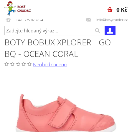
0 Kč
info@bosychodec.cz
+420 725 023 824
BOTY BOBUX XPLORER - GO -
BQ - OCEAN CORAL
Neohodnoceno