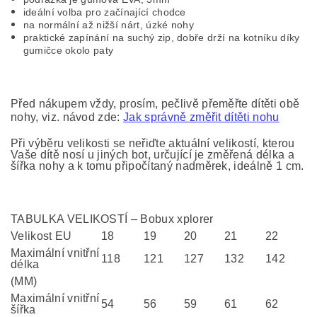
ideální volba pro začínající chodce
na normální až nižší nárt, úzké nohy
praktické zapínání na suchý zip, dobře drží na kotníku díky
gumičce okolo paty
Před nákupem vždy, prosím, pečlivě přeměřte dítěti obě
nohy, viz. návod zde:
Jak správně změřit dítěti nohu
Při výběru velikosti se neřiďte aktuální velikostí, kterou
Vaše dítě nosí u jiných bot, určující je změřená délka a
šířka nohy a k tomu připočítaný nadměrek, ideálně 1 cm.
TABULKA VELIKOSTÍ – Bobux xplorer
Velikost EU
18
19
20
21
22
Maximální vnitřní
118
121
127
132
142
délka
(MM)
Maximální vnitřní
54
56
59
61
62
šířka