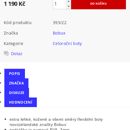
1 190 Kč
Kód produktu
393/22
Značka
Bobux
Kategorie
Celoroční boty
Dotaz
POPIS
ZNAČKA
DISKUZE
HODNOCENÍ
extra lehké, kožené a všemi směry flexibilní boty
novozélandské značky Bobux
podrážka je gumová EVA, 3mm