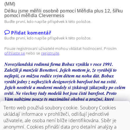
(MM)
Délku jsme měřili osobně pomocí Měřidla plus 12, šířku
pomocí měřidla Clevermess
Buďte první, kdo napíše příspěvek k této položce.
Přidat komentář
Buďte první, kdo napíše příspěvek k této položce.
Pouze registrovaní uživatelé mohou vkládat hodnocení. Prosím
přihlaste se
nebo se
registrujte
.
Novozélandská rodinná firma Bobux vznikla v roce 1991.
Založili ji manželé Benettovi. Jejich mottem je, že vyrábějí to
nejlepší, co můžou rodiče svým dětem na nohu dát. Bobux
vyrábí jedny z nejhezčích designových barefoot bot na světě.
Jejich neotřelé a moderní modely si získávají zákazníky po celém
světě. Ne všechny řady modelů bot jsou čistě barefoot. Proto
Vám nabízíme pouze ty maximálně ohebné a pružné, které
splňují podmínky barefootových bot. Jedná se o řadu pro první
Tento web používá soubory cookie. Soubory Cookies
krůčky dětí Xplorer, Play a pak kompromisní boty téměř
ukládají informace v prohlížeči, odlišují jednotlivé
barefoot řady Step-up a I-walk.
uživatele, ale osoba není blíže identifikována. Sběr je
anonymní.
Cookies přináší data pro detailní analýzy a
Určení: