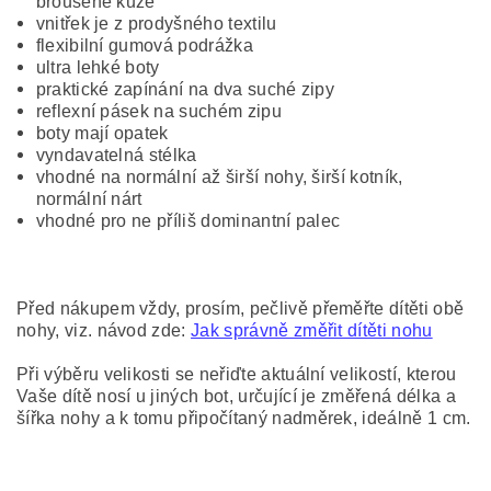
broušené kůže
vnitřek je z prodyšného textilu
flexibilní gumová podrážka
ultra lehké boty
praktické zapínání na dva suché zipy
reflexní pásek na suchém zipu
boty mají opatek
vyndavatelná stélka
vhodné na normální až širší nohy, širší kotník,
normální nárt
vhodné pro ne příliš dominantní palec
Před nákupem vždy, prosím, pečlivě přeměřte dítěti obě
nohy, viz. návod zde:
Jak správně změřit dítěti nohu
Při výběru velikosti se neřiďte aktuální velikostí, kterou
Vaše dítě nosí u jiných bot, určující je změřená délka a
šířka nohy a k tomu připočítaný nadměrek, ideálně 1 cm.