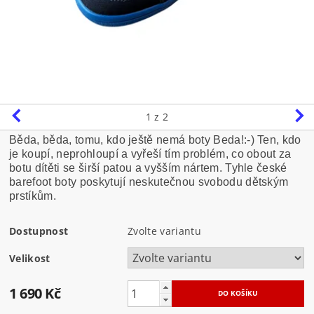
1
z 2
Běda, běda, tomu, kdo ještě nemá boty Beda!:-) Ten, kdo
je koupí, neprohloupí a vyřeší tím problém, co obout za
botu dítěti se širší patou a vyšším nártem. Tyhle české
barefoot boty poskytují neskutečnou svobodu dětským
prstíkům.
Dostupnost
Zvolte variantu
Velikost
1 690 Kč