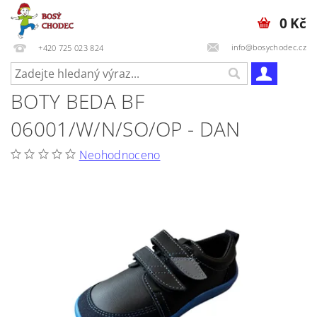
0 Kč
info@bosychodec.cz
+420 725 023 824
BOTY BEDA BF
06001/W/N/SO/OP - DAN
Neohodnoceno