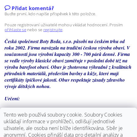
Přidat komentář
Buďte první, kdo napíše příspěvek k této položce.
Pouze registrovaní uživatelé mohou vkládat hodnocení. Prosím
přihlaste se
nebo se
registrujte
.
Česká společnost Boty Beda, s.r.o. působí na českém trhu od
roku 2002. Firma navázala na tradiční českou výrobu obuvi. V
současnosti jsou výrobní kapacity 300 - 700 párů denně. Firma
se vedle výroby klasické obuvi zaměřuje v poslední době též na
výrobu barefoot obuvi. Obuv je zhotovena výhradně z kvalitních
přírodních materiálů, především bavlny a kůže, které mají
certifikáty špičkové jakosti. Obuv respektuje zásady zdravého
vývoje dětských nohou.
Určení:
- širší nohy
Tento web používá soubory cookie. Soubory Cookies
ukládají informace v prohlížeči, odlišují jednotlivé
- vyšší nárt
uživatele, ale osoba není blíže identifikována. Sběr je
anonymní.
Cookies přináší data pro detailní analýzy a
- dominantní palec