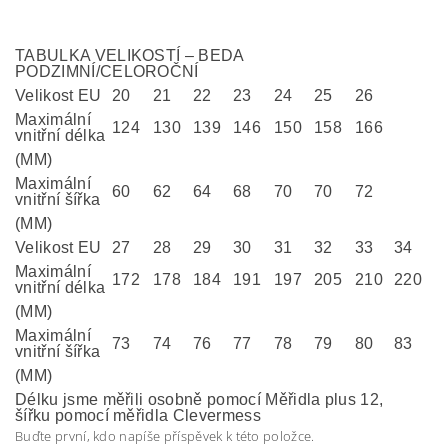
TABULKA VELIKOSTÍ – BEDA
PODZIMNÍ/CELOROČNÍ
Velikost EU
20
21
22
23
24
25
26
Maximální
124
130
139
146
150
158
166
vnitřní délka
(MM)
Maximální
60
62
64
68
70
70
72
vnitřní šířka
(MM)
Velikost EU
27
28
29
30
31
32
33
34
Maximální
172
178
184
191
197
205
210
220
vnitřní délka
(MM)
Maximální
73
74
76
77
78
79
80
83
vnitřní šířka
(MM)
Délku jsme měřili osobně pomocí Měřidla plus 12,
šířku pomocí měřidla Clevermess
Buďte první, kdo napíše příspěvek k této položce.