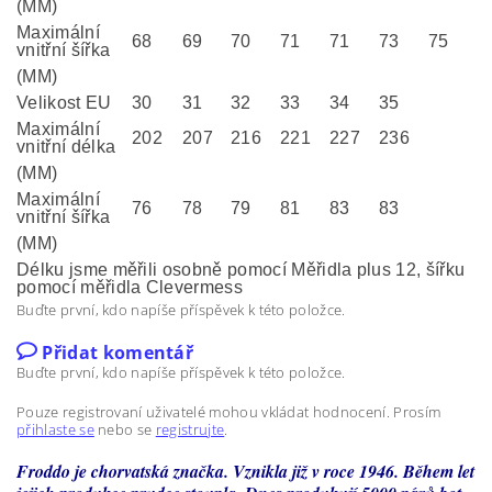
(MM)
Maximální
68
69
70
71
71
73
75
vnitřní šířka
(MM)
Velikost EU
30
31
32
33
34
35
Maximální
202
207
216
221
227
236
vnitřní délka
(MM)
Maximální
76
78
79
81
83
83
vnitřní šířka
(MM)
Délku jsme měřili osobně pomocí Měřidla plus 12, šířku
pomocí měřidla Clevermess
Buďte první, kdo napíše příspěvek k této položce.
Přidat komentář
Buďte první, kdo napíše příspěvek k této položce.
Pouze registrovaní uživatelé mohou vkládat hodnocení. Prosím
přihlaste se
nebo se
registrujte
.
Froddo je chorvatská značka. Vznikla již v roce 1946. Během let