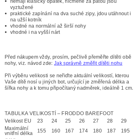
nemají klasický opatek, nicméně za patou jsou
vyztužené
praktické zapínání na dva suché zipy, jdou utáhnout i
na užší kotník
vhodné na normální až širší nohy
vhodné i na vyšší nárt
Před nákupem vždy, prosím, pečlivě přeměřte dítěti obě
nohy, viz. návod zde:
Jak správně změřit dítěti nohu
Při výběru velikosti se neřiďte aktuální velikostí, kterou
Vaše dítě nosí u jiných bot, určující je změřená délka a
šířka nohy a k tomu připočítaný nadměrek, ideálně 1 cm.
TABULKA VELIKOSTÍ – FRODDO BAREFOOT
Velikost EU
23
24
25
26
27
28
29
Maximální
155
160
167
174
180
187
195
vnitřní délka