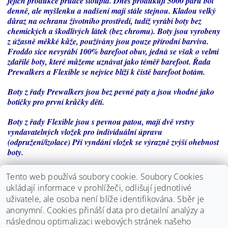
jejich produkce prudce stoupla. Dnes produkují 5000 párů bot
denně, ale myšlenku a nadšení mají stále stejnou. Kladou velký
důraz na ochranu životního prostředí, tudíž vyrábí boty bez
chemických a škodlivých látek (bez chromu). Boty jsou vyrobeny
z úžasně měkké kůže, používány jsou pouze přírodní barviva.
Froddo sice nevyrábí 100% barefoot obuv, jedná se však o velmi
zdařilé boty, které můžeme uznávat jako téměř barefoot. Řada
Prewalkers a Flexible se nejvíce blíží k čistě barefoot botám.
Boty z řady Prewalkers jsou bez pevné paty a jsou vhodné jako
botičky pro první krůčky dětí.
Boty z řady Flexible jsou s pevnou patou, mají dvě vrstvy
vyndavatelných vložek pro individuální úpravu
(odpružení/izolace) Při vyndání vložek se výrazně zvýší ohebnost
boty.
Určení:
Tento web používá soubory cookie. Soubory Cookies
ukládají informace v prohlížeči, odlišují jednotlivé
- úzká noha
uživatele, ale osoba není blíže identifikována. Sběr je
anonymní.
Cookies přináší data pro detailní analýzy a
- normální noha
následnou optimalizaci webových stránek našeho