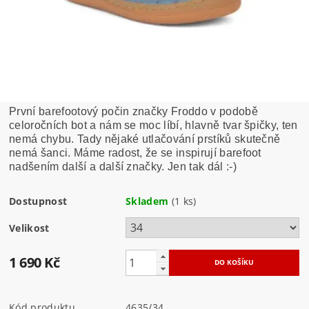
První barefootový počin značky Froddo v podobě
celoročních bot a nám se moc líbí, hlavně tvar špičky, ten
nemá chybu. Tady nějaké utlačování prstíků skutečně
nemá šanci. Máme radost, že se inspirují barefoot
nadšením další a další značky. Jen tak dál :-)
Dostupnost
Skladem
(1 ks)
Velikost
1 690 Kč
Kód produktu
4635/34