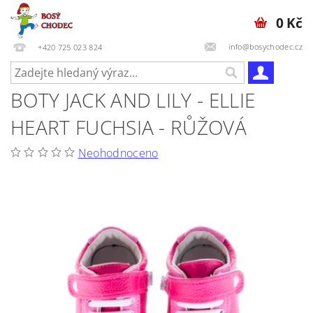
0 Kč
info@bosychodec.cz
+420 725 023 824
BOTY JACK AND LILY - ELLIE
HEART FUCHSIA - RŮŽOVÁ
Neohodnoceno