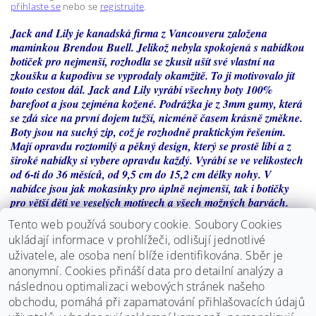
přihlaste se
nebo se
registrujte
.
Jack and Lily je kanadská firma z Vancouveru založena
maminkou Brendou Buell. Jelikož nebyla spokojená s nabídkou
botiček pro nejmenší, rozhodla se zkusit ušít své vlastní na
zkoušku a kupodivu se vyprodaly okamžitě. To ji motivovalo jít
touto cestou dál. Jack and Lily vyrábí všechny boty 100%
barefoot a jsou zejména kožené. Podrážka je z 3mm gumy, která
se zdá sice na první dojem tužší, nicméně časem krásně změkne.
Boty jsou na suchý zip, což je rozhodně praktickým řešením.
Mají opravdu roztomilý a pěkný design, který se prostě líbí a z
široké nabídky si vybere opravdu každý. Vyrábí se ve velikostech
od 6-ti do 36 měsíců, od 9,5 cm do 15,2 cm délky nohy. V
nabídce jsou jak mokasínky pro úplně nejmenší, tak i botičky
pro větší děti ve veselých motivech a všech možných barvách.
Firma vyrábí dokonce i zimní zateplené modely bot, které jsou
Tento web používá soubory cookie. Soubory Cookies
vystlány extra hebkým antialergenním kožíškem, takže udrží
ukládají informace v prohlížeči, odlišují jednotlivé
nožky v teple. Jsou balené v úžasných krabičkách, takže jsou
uživatele, ale osoba není blíže identifikována. Sběr je
vhodné i jako dárek.
anonymní.
Cookies přináší data pro detailní analýzy a
následnou optimalizaci webových stránek našeho
Boty jsou vhodné na normální až širší nohu, dají se dobře
stáhnout u kotníku.
obchodu, pomáhá při zapamatování přihlašovacích údajů