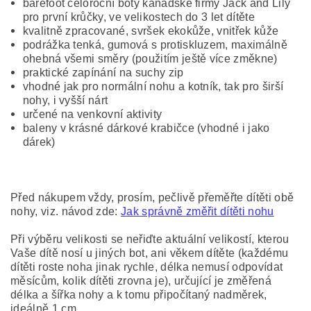
barefoot celoroční boty kanadské firmy Jack and Lily
pro první krůčky, ve velikostech do 3 let dítěte
kvalitně zpracované, svršek ekokůže, vnitřek kůže
podrážka tenká, gumová s protiskluzem, maximálně
ohebná všemi směry (použitím ještě více změkne)
praktické zapínání na suchy zip
vhodné jak pro normální nohu a kotník, tak pro širší
nohy, i vyšší nárt
určené na venkovní aktivity
baleny v krásné dárkové krabičce (vhodné i jako
dárek)
Před nákupem vždy, prosím, pečlivě přeměřte dítěti obě
nohy, viz. návod zde:
Jak správně změřit dítěti nohu
Při výběru velikosti se neřiďte aktuální velikostí, kterou
Vaše dítě nosí u jiných bot, ani věkem dítěte (každému
dítěti roste noha jinak rychle, délka nemusí odpovídat
měsícům, kolik dítěti zrovna je), určující je změřená
délka a šířka nohy a k tomu připočítaný nadměrek,
ideálně 1 cm.