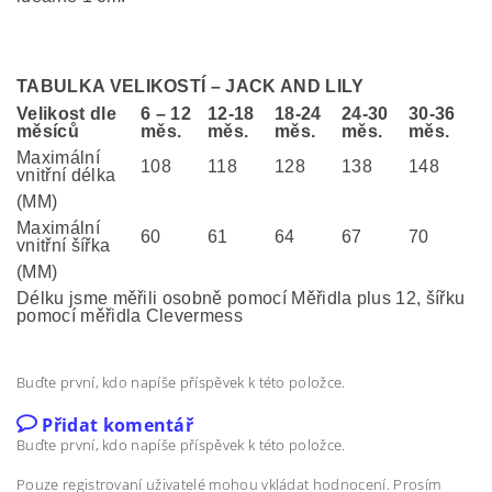
TABULKA VELIKOSTÍ – JACK AND LILY
Velikost dle
6 – 12
12-18
18-24
24-30
30-36
měsíců
měs.
měs.
měs.
měs.
měs.
Maximální
108
118
128
138
148
vnitřní délka
(MM)
Maximální
60
61
64
67
70
vnitřní šířka
(MM)
Délku jsme měřili osobně pomocí Měřidla plus 12, šířku
pomocí měřidla Clevermess
Buďte první, kdo napíše příspěvek k této položce.
Přidat komentář
Buďte první, kdo napíše příspěvek k této položce.
Pouze registrovaní uživatelé mohou vkládat hodnocení. Prosím