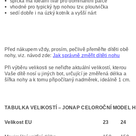
špička má ideální tvar pro dominantní palce
vhodné pro typický typ nohou tzv. ploutvička
sedí dobře i na úzký kotník a vyšší nárt
Před nákupem vždy, prosím, pečlivě přeměřte dítěti obě
nohy, viz. návod zde:
Jak správně změřit dítěti nohu
Při výběru velikosti se neřiďte aktuální velikostí, kterou
Vaše dítě nosí u jiných bot, určující je změřená délka a
šířka nohy a k tomu připočítaný nadměrek, ideálně 1 cm.
TABULKA VELIKOSTÍ – JONAP CELOROČNÍ MODEL 
Velikost EU
23
24