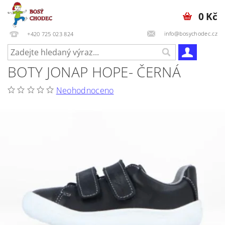
0 Kč
info@bosychodec.cz
+420 725 023 824
BOTY JONAP HOPE- ČERNÁ
Neohodnoceno