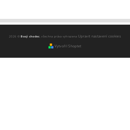
Upravit nastavení cookies
2026 ©
Bosý chodec
, všechna práva vyhrazena
Vytvořil Shoptet