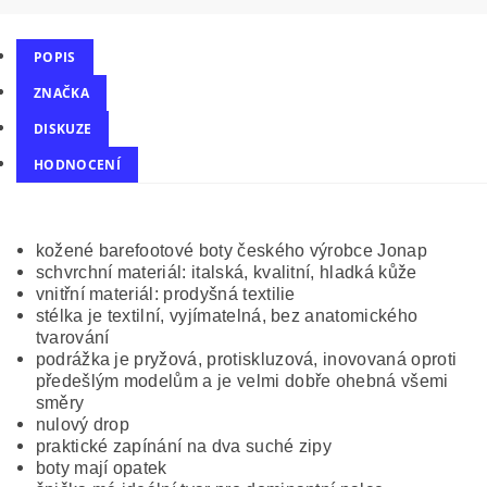
POPIS
ZNAČKA
DISKUZE
HODNOCENÍ
kožené barefootové boty českého výrobce Jonap
schvrchní materiál: italská, kvalitní, hladká kůže
vnitřní materiál: prodyšná textilie
stélka je textilní, vyjímatelná, bez anatomického
tvarování
podrážka je pryžová, protiskluzová, inovovaná oproti
předešlým modelům a je velmi dobře ohebná všemi
směry
nulový drop
praktické zapínání na dva suché zipy
boty mají opatek