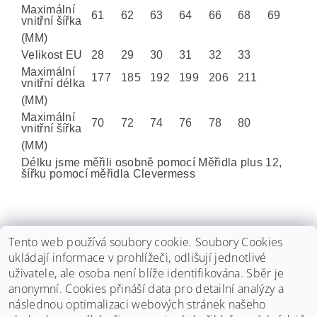
Maximální
61
62
63
64
66
68
69
vnitřní šířka
(MM)
Velikost EU
28
29
30
31
32
33
Maximální
177
185
192
199
206
211
vnitřní délka
(MM)
Maximální
70
72
74
76
78
80
vnitřní šířka
(MM)
Délku jsme měřili osobně pomocí Měřidla plus 12,
šířku pomocí měřidla Clevermess
Tento web používá soubory cookie. Soubory Cookies
Buďte první, kdo napíše příspěvek k této položce.
ukládají informace v prohlížeči, odlišují jednotlivé
Přidat komentář
uživatele, ale osoba není blíže identifikována. Sběr je
Buďte první, kdo napíše příspěvek k této položce.
anonymní.
Cookies přináší data pro detailní analýzy a
následnou optimalizaci webových stránek našeho
Pouze registrovaní uživatelé mohou vkládat hodnocení. Prosím