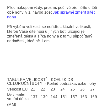
Před nákupem vždy, prosím, pečlivě přeměřte dítěti
obě nohy, viz. návod zde:
Jak správně změřit dítěti
nohu
Při výběru velikosti se neřiďte aktuální velikostí,
kterou Vaše dítě nosí u jiných bot, určující je
změřená délka a šířka nohy a k tomu připočítaný
nadměrek, ideálně 1 cm.
TABULKA VELIKOSTÍ – KOEL4KIDS -
CELOROČNÍ BOTY - Korkid podrážka, úzké nohy
Velikost EU
21
22
23
24
25
26
27
Maximální
137
139
144
151
157
163
169
vnitřní délka
(MM)