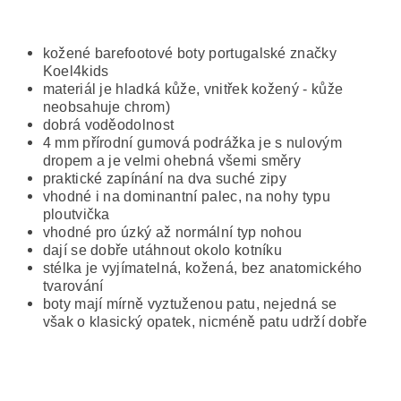
kožené barefootové boty portugalské značky
Koel4kids
materiál je hladká kůže, vnitřek kožený - kůže
neobsahuje chrom)
dobrá voděodolnost
4 mm přírodní gumová podrážka je s nulovým
dropem a je velmi ohebná všemi směry
praktické zapínání na dva suché zipy
vhodné i na dominantní palec, na nohy typu
ploutvička
vhodné pro úzký až normální typ nohou
dají se dobře utáhnout okolo kotníku
stélka je vyjímatelná, kožená, bez anatomického
tvarování
boty mají mírně vyztuženou patu, nejedná se
však o klasický opatek, nicméně patu udrží dobře