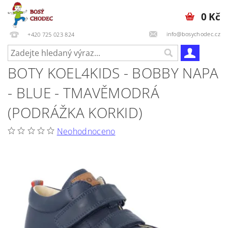
0 Kč
info@bosychodec.cz
+420 725 023 824
BOTY KOEL4KIDS - BOBBY NAPA
- BLUE - TMAVĚMODRÁ
(PODRÁŽKA KORKID)
Neohodnoceno