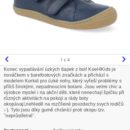
1
z 4
Konec vypadávání úzkých tlapek z bot! Koel4Kids je
nováčkem v barefootových značkách a přichází s
modelem Korkid pro úzké nohy, který vyřeší problémy s
příliš širokými, nepadnoucími botami. Jsou velmi chic a
výrobce myslel i na akční děti, které nenechají špičku při
různých aktivitách na pokoji a rády boty
okopávají,nehledě na rozčílené povzdechy svych rodičů
:-). Tyto jsou díky gumě chránící proti okopu tzv.
"neprůstřelné".