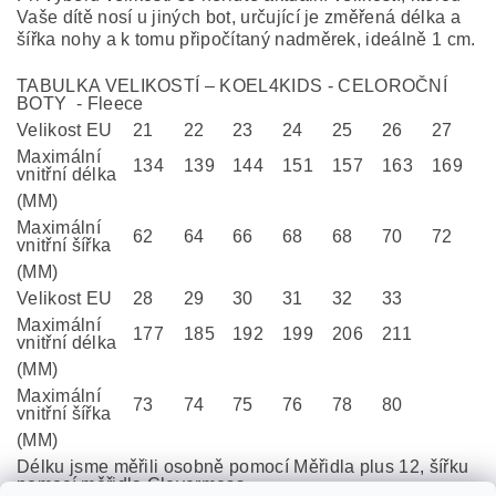
Vaše dítě nosí u jiných bot, určující je změřená délka a
šířka nohy a k tomu připočítaný nadměrek, ideálně 1 cm.
TABULKA VELIKOSTÍ – KOEL4KIDS - CELOROČNÍ
BOTY - Fleece
Velikost EU
21
22
23
24
25
26
27
Maximální
134
139
144
151
157
163
169
vnitřní délka
(MM)
Maximální
62
64
66
68
68
70
72
vnitřní šířka
(MM)
Velikost EU
28
29
30
31
32
33
Maximální
177
185
192
199
206
211
vnitřní délka
(MM)
Maximální
73
74
75
76
78
80
vnitřní šířka
(MM)
Délku jsme měřili osobně pomocí Měřidla plus 12, šířku
pomocí měřidla Clevermess