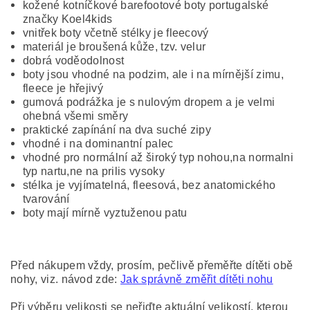
kožené kotníčkové barefootové boty portugalské
značky Koel4kids
vnitřek boty včetně stélky je fleecový
materiál je broušená kůže, tzv. velur
dobrá voděodolnost
boty jsou vhodné na podzim, ale i na mírnější zimu,
fleece je hřejivý
gumová podrážka je s nulovým dropem a je velmi
ohebná všemi směry
praktické zapínání na dva suché zipy
vhodné i na dominantní palec
vhodné pro normální až široký typ nohou,na normalni
typ nartu,ne na prilis vysoky
stélka je vyjímatelná, fleesová, bez anatomického
tvarování
boty mají mírně vyztuženou patu
Před nákupem vždy, prosím, pečlivě přeměřte dítěti obě
nohy, viz. návod zde:
Jak správně změřit dítěti nohu
Při výběru velikosti se neřiďte aktuální velikostí, kterou