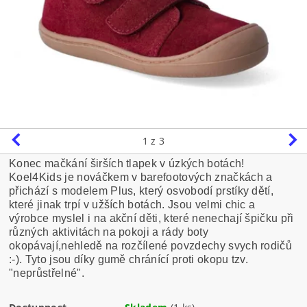
1
z 3
Konec mačkání širších tlapek v úzkých botách!
Koel4Kids je nováčkem v barefootových značkách a
přichází s modelem Plus, který osvobodí prstíky dětí,
které jinak trpí v užších botách. Jsou velmi chic a
výrobce myslel i na akční děti, které nenechají špičku při
různých aktivitách na pokoji a rády boty
okopávají,nehledě na rozčílené povzdechy svych rodičů
:-). Tyto jsou díky gumě chránící proti okopu tzv.
"neprůstřelné".