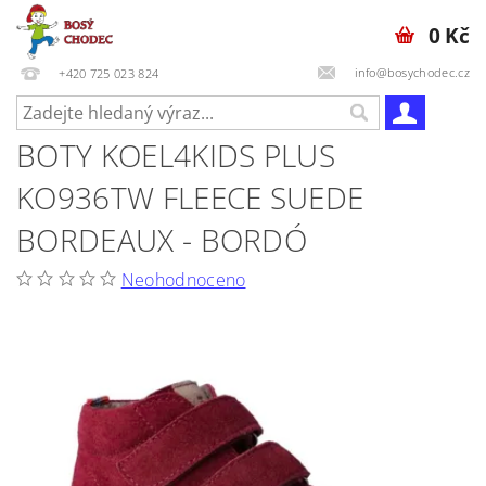
0 Kč
info@bosychodec.cz
+420 725 023 824
BOTY KOEL4KIDS PLUS
KO936TW FLEECE SUEDE
BORDEAUX - BORDÓ
Neohodnoceno