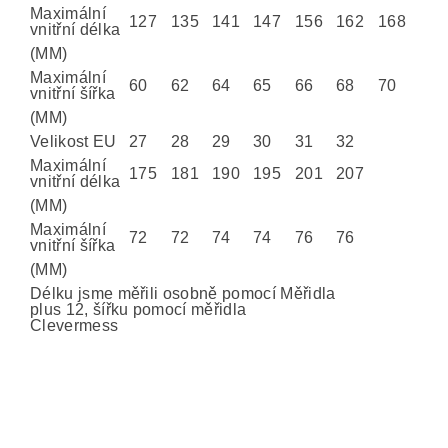
Maximální
127
135
141
147
156
162
168
vnitřní délka
(MM)
Maximální
60
62
64
65
66
68
70
vnitřní šířka
(MM)
Velikost EU
27
28
29
30
31
32
Maximální
175
181
190
195
201
207
vnitřní délka
(MM)
Maximální
72
72
74
74
76
76
vnitřní šířka
(MM)
Délku jsme měřili osobně pomocí Měřidla
plus 12, šířku pomocí měřidla
Clevermess