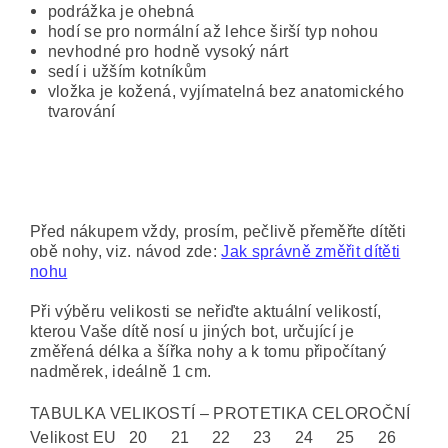
podrážka je ohebná
hodí se pro normální až lehce širší typ nohou
nevhodné pro hodně vysoký nárt
sedí i užším kotníkům
vložka je kožená, vyjímatelná bez anatomického
tvarování
Před nákupem vždy, prosím, pečlivě přeměřte dítěti
obě nohy, viz. návod zde:
Jak správně změřit dítěti
nohu
Při výběru velikosti se neřiďte aktuální velikostí,
kterou Vaše dítě nosí u jiných bot, určující je
změřená délka a šířka nohy a k tomu připočítaný
nadměrek, ideálně 1 cm.
TABULKA VELIKOSTÍ – PROTETIKA CELOROČNÍ
Velikost EU
20
21
22
23
24
25
26