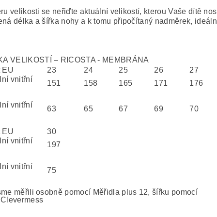
ru velikosti se neřiďte aktuální velikostí, kterou Vaše dítě nosí
ená délka a šířka nohy a k tomu připočítaný nadměrek, ideál
A VELIKOSTÍ – RICOSTA - MEMBRÁNA
t EU
23
24
25
26
27
ní vnitřní
151
158
165
171
176
ní vnitřní
63
65
67
69
70
t EU
30
ní vnitřní
197
ní vnitřní
75
sme měřili osobně pomocí Měřidla plus 12, šířku pomocí
 Clevermess