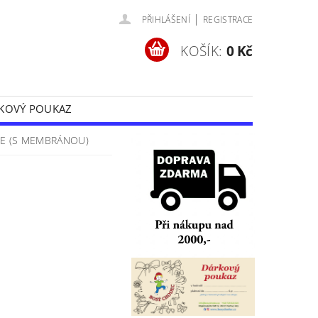
|
PŘIHLÁŠENÍ
REGISTRACE
KOŠÍK:
0 Kč
KOVÝ POUKAZ
Y
OCHRANA OSOBNÍCH ÚDAJŮ
RE (S MEMBRÁNOU)