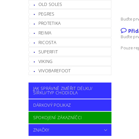
OLD SOLES
PEGRES
Buďte prv
PROTETIKA
Při
REIMA
Buďte prv
RICOSTA
Pouze reg
SUPERFIT
VIKING
VIVOBAREFOOT
JAK SPRÁVNĚ ZMĚŘIT DÉLKU/
ŠÍŘKU/TYP CHODIDLA
DÁRKOVÝ POUKAZ
SPOKOJENÍ ZÁKAZNÍČCI
ZNAČKY