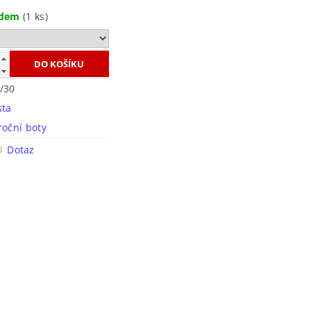
adem
(1 ks)
/30
sta
roční boty
Dotaz