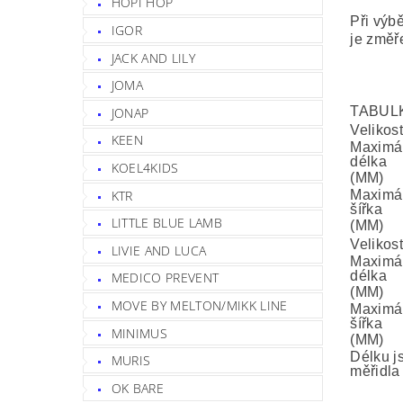
HOPI HOP
Při výbě
IGOR
je změř
JACK AND LILY
JOMA
TABULK
JONAP
Velikos
KEEN
Maximál
délka
KOEL4KIDS
(MM)
KTR
Maximál
šířka
LITTLE BLUE LAMB
(MM)
Velikos
LIVIE AND LUCA
Maximál
délka
MEDICO PREVENT
(MM)
MOVE BY MELTON/MIKK LINE
Maximál
šířka
MINIMUS
(MM)
Délku j
MURIS
měřidla
OK BARE