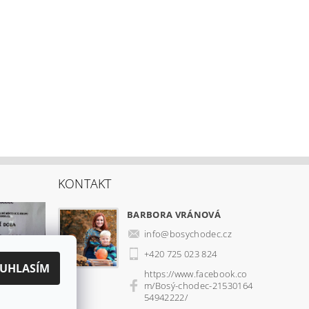
KONTAKT
BARBORA VRÁNOVÁ
info
@
bosychodec.cz
+420 725 023 824
UHLASÍM
https://www.facebook.co
m/Bosý-chodec-21530164
54942222/