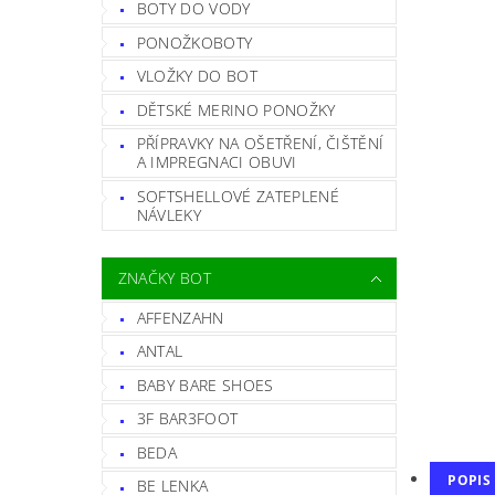
BOTY DO VODY
PONOŽKOBOTY
VLOŽKY DO BOT
DĚTSKÉ MERINO PONOŽKY
PŘÍPRAVKY NA OŠETŘENÍ, ČIŠTĚNÍ
A IMPREGNACI OBUVI
SOFTSHELLOVÉ ZATEPLENÉ
NÁVLEKY
ZNAČKY BOT
AFFENZAHN
ANTAL
BABY BARE SHOES
3F BAR3FOOT
BEDA
POPIS
BE LENKA