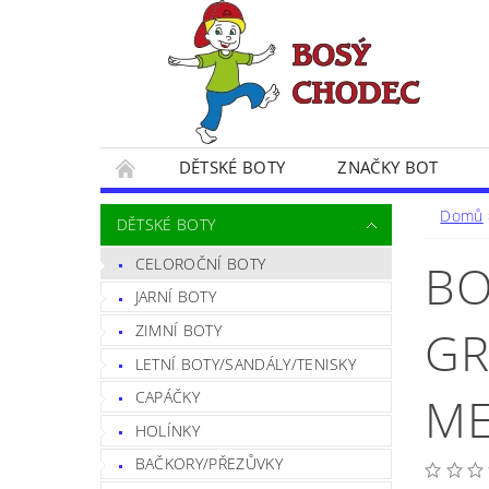
DĚTSKÉ BOTY
ZNAČKY BOT
SPOKOJENÍ ZÁKAZNÍČCI
BLOG
CE
Domů
DĚTSKÉ BOTY
POSTUP PŘI VRÁCENÍ ZBOŽÍ
FORMULÁŘ 
CELOROČNÍ BOTY
BO
JARNÍ BOTY
ZIMNÍ BOTY
GR
LETNÍ BOTY/SANDÁLY/TENISKY
M
CAPÁČKY
HOLÍNKY
BAČKORY/PŘEZŮVKY