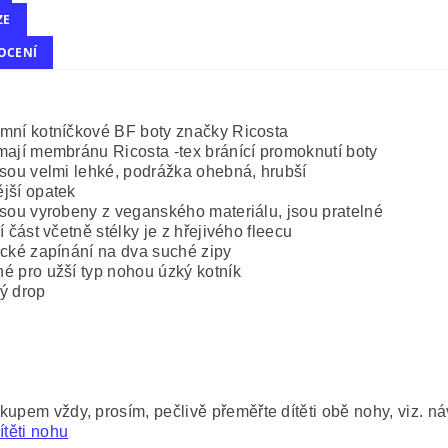
ZE
OCENÍ
mní kotníčkové BF boty značky Ricosta
mají membránu Ricosta -tex bránící promoknutí boty
jsou velmi lehké, podrážka ohebná, hrubší
jší opatek
jsou vyrobeny z veganského materiálu, jsou pratelné
ní část včetně stélky je z hřejivého fleecu
ické zapínání na dva suché zipy
é pro užší typ nohou úzký kotník
ý drop
kupem vždy, prosím, pečlivě přeměřte dítěti obě nohy, viz. n
ítěti nohu