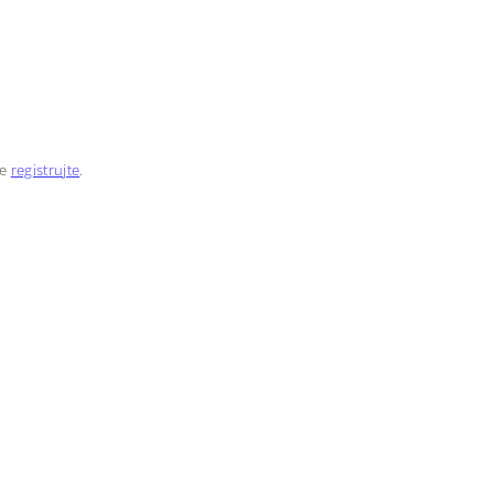
se
registrujte
.