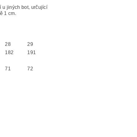
 u jiných bot, určující
ně 1 cm.
28
29
182
191
71
72