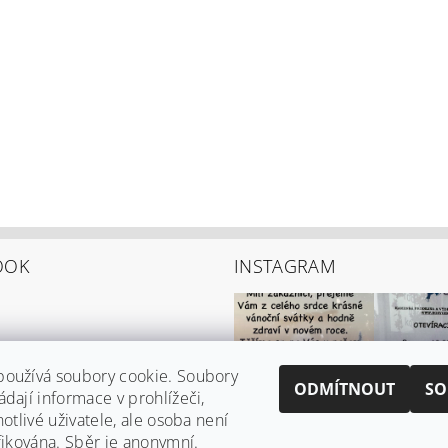
OOK
INSTAGRAM
používá soubory cookie. Soubory
ODMÍTNOUT
SO
ádají informace v prohlížeči,
notlivé uživatele, ale osoba není
ifikována. Sběr je anonymní.