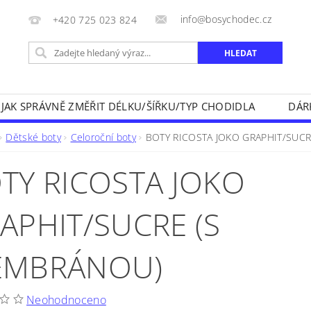
info@bosychodec.cz
+420 725 023 824
JAK SPRÁVNĚ ZMĚŘIT DÉLKU/ŠÍŘKU/TYP CHODIDLA
DÁR
NÍK DOPRAVY A ZPŮSOBY PLATEB
OBCHODNÍ PODMÍNK
Dětské boty
Celoroční boty
BOTY RICOSTA JOKO GRAPHIT/SUC
NA VRÁCENÍ ZBOŽÍ
KONTAKT
TY RICOSTA JOKO
APHIT/SUCRE (S
EMBRÁNOU)
Neohodnoceno