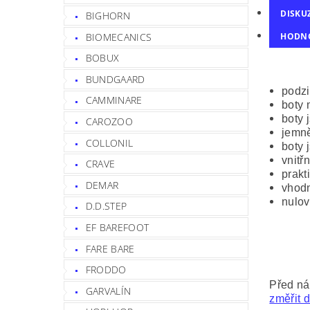
DISKU
BIGHORN
BIOMECANICS
HODN
BOBUX
BUNDGAARD
podzi
CAMMINARE
boty 
boty 
CAROZOO
jemně
COLLONIL
boty 
vnitř
CRAVE
prakt
DEMAR
vhodn
nulov
D.D.STEP
EF BAREFOOT
FARE BARE
FRODDO
Před ná
GARVALÍN
změřit d