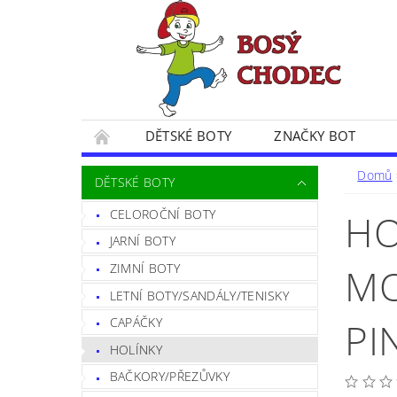
DĚTSKÉ BOTY
ZNAČKY BOT
SPOKOJENÍ ZÁKAZNÍČCI
BLOG
CE
Domů
DĚTSKÉ BOTY
POSTUP PŘI VRÁCENÍ ZBOŽÍ
FORMULÁŘ 
CELOROČNÍ BOTY
HO
JARNÍ BOTY
ZIMNÍ BOTY
MO
LETNÍ BOTY/SANDÁLY/TENISKY
PI
CAPÁČKY
HOLÍNKY
BAČKORY/PŘEZŮVKY