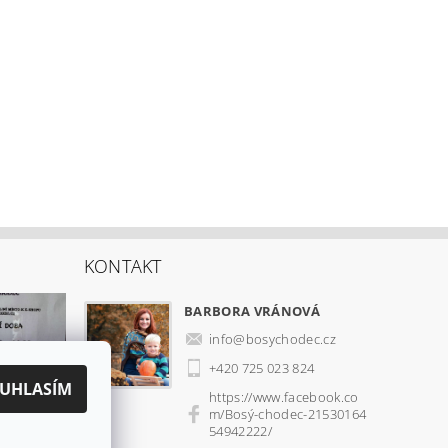
KONTAKT
BARBORA VRÁNOVÁ
info
@
bosychodec.cz
+420 725 023 824
UHLASÍM
https://www.facebook.co
m/Bosý-chodec-21530164
54942222/