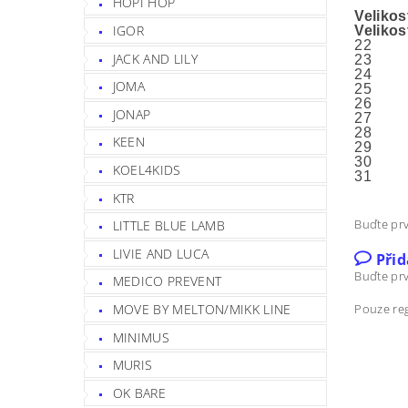
HOPI HOP
Veliko
IGOR
Velikos
22
JACK AND LILY
23
24
JOMA
25
26
JONAP
27
28
KEEN
29
30
KOEL4KIDS
31
KTR
Buďte prv
LITTLE BLUE LAMB
LIVIE AND LUCA
Při
Buďte prv
MEDICO PREVENT
MOVE BY MELTON/MIKK LINE
Pouze reg
MINIMUS
MURIS
OK BARE