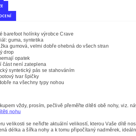
ZE
OCENÍ
é barefoot holínky výrobce Crave
iál: guma, syntetika
žka gumová, velmi dobře ohebná do všech stran
ý drop
nemají opatek
ní část není zateplena
ický syntetický pás se stahováním
ootový tvar špičky
dobře na všechny typy nohou
kupem vždy, prosím, pečlivě přeměřte dítěti obě nohy, viz. n
ítěti nohu
ru velikosti se neřiďte aktuální velikostí, kterou Vaše dítě nosí
ená délka a šířka nohy a k tomu připočítaný nadměrek, ideál