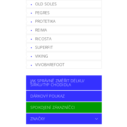
OLD SOLES
PEGRES
PROTETIKA
REIMA
RICOSTA
SUPERFIT
VIKING
VIVOBAREFOOT
JAK SPRÁVNĚ ZMĚŘIT DÉLKU/
ŠÍŘKU/TYP CHODIDLA
DÁRKOVÝ POUKAZ
SPOKOJENÍ ZÁKAZNÍČCI
ZNAČKY