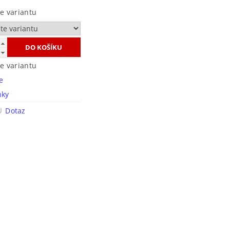
te variantu
te variantu
e
nky
Dotaz