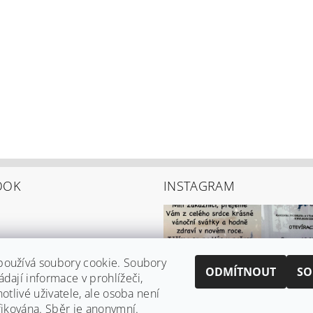
OOK
INSTAGRAM
používá soubory cookie. Soubory
ODMÍTNOUT
SO
ádají informace v prohlížeči,
notlivé uživatele, ale osoba není
ifikována. Sběr je anonymní.