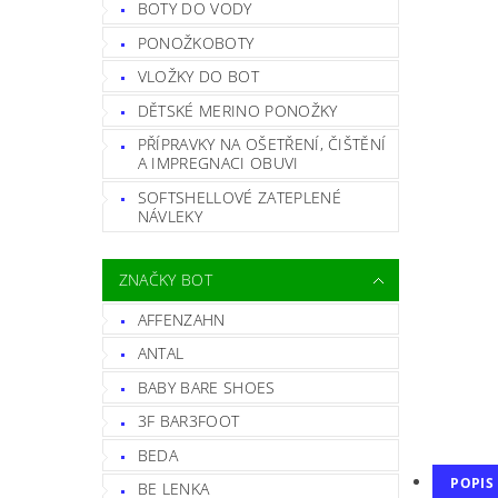
BOTY DO VODY
PONOŽKOBOTY
VLOŽKY DO BOT
DĚTSKÉ MERINO PONOŽKY
PŘÍPRAVKY NA OŠETŘENÍ, ČIŠTĚNÍ
A IMPREGNACI OBUVI
SOFTSHELLOVÉ ZATEPLENÉ
NÁVLEKY
ZNAČKY BOT
AFFENZAHN
ANTAL
BABY BARE SHOES
3F BAR3FOOT
BEDA
POPIS
BE LENKA