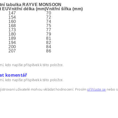
stní tabulka RAYVE MONSOON
t EU
Vnitřní délka (mm)
Vnitřní šířka (mm)
147
70
154
72
160
74
168
75
173
77
180
79
189
81
194
82
200
84
207
86
ní, kdo napíše příspěvek k této položce.
dat komentář
ní, kdo napíše příspěvek k této položce.
istrovaní uživatelé mohou vkládat hodnocení. Prosím
přihlaste se
nebo 