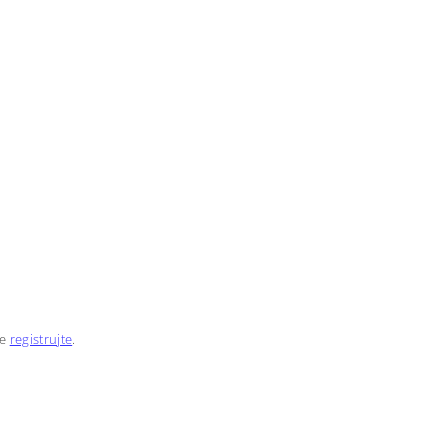
se
registrujte
.