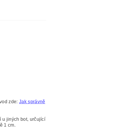
ávod zde:
Jak správně
 u jiných bot, určující
ně 1 cm.