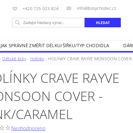
info@bosychodec.cz
+420 725 023 824
JAK SPRÁVNĚ ZMĚŘIT DÉLKU/ŠÍŘKU/TYP CHODIDLA
DÁR
NÍK DOPRAVY A ZPŮSOBY PLATEB
OBCHODNÍ PODMÍNK
Dětské boty
Holínky
HOLÍNKY CRAVE RAYVE MONSOON COVER 
NA VRÁCENÍ ZBOŽÍ
KONTAKT
LÍNKY CRAVE RAYVE
NSOON COVER -
NK/CARAMEL
Neohodnoceno