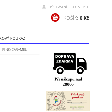
|
PŘIHLÁŠENÍ
REGISTRACE
KOŠÍK:
0 Kč
KOVÝ POUKAZ
Y
OCHRANA OSOBNÍCH ÚDAJŮ
- PINK/CARAMEL