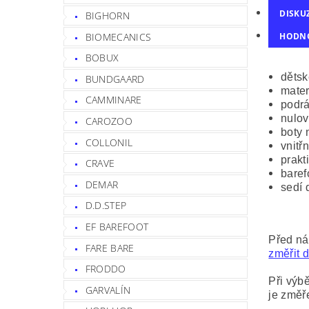
DISKU
BIGHORN
BIOMECANICS
HODN
BOBUX
dětsk
BUNDGAARD
mater
CAMMINARE
podrá
nulov
CAROZOO
boty 
COLLONIL
vnitř
prakt
CRAVE
baref
DEMAR
sedí 
D.D.STEP
EF BAREFOOT
Před ná
FARE BARE
změřit d
FRODDO
Při výbě
GARVALÍN
je změř