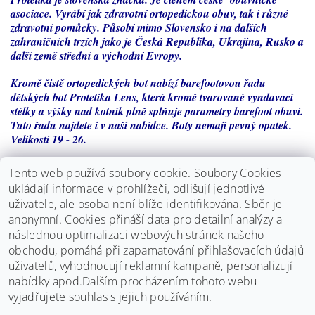
asociace. Vyrábí jak zdravotní ortopedickou obuv, tak i různé
zdravotní pomůcky. Působí mimo Slovensko i na dalších
zahraničních trzích jako je Česká Republika, Ukrajina, Rusko a
další země střední a východní Evropy.
Kromě čistě ortopedických bot nabízí barefootovou řadu
dětských bot Protetika Lens, která kromě tvarované vyndavací
stélky a výšky nad kotník plně splňuje parametry barefoot obuvi.
Tuto řadu najdete i v naší nabídce. Boty nemají pevný opatek.
Velikosti 19 - 26.
Určení:
Tento web používá soubory cookie. Soubory Cookies
ukládají informace v prohlížeči, odlišují jednotlivé
- dominantní palec
uživatele, ale osoba není blíže identifikována. Sběr je
anonymní.
Cookies přináší data pro detailní analýzy a
- normální až širší noha
následnou optimalizaci webových stránek našeho
- vyšší nárt
obchodu, pomáhá při zapamatování přihlašovacích údajů
uživatelů, vyhodnocují reklamní kampaně, personalizují
nabídky apod.Dalším procházením tohoto webu
vyjadřujete souhlas s jejich používáním.