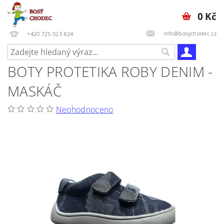
0 Kč
info@bosychodec.cz
+420 725 023 824
BOTY PROTETIKA ROBY DENIM -
MASKÁČ
Neohodnoceno