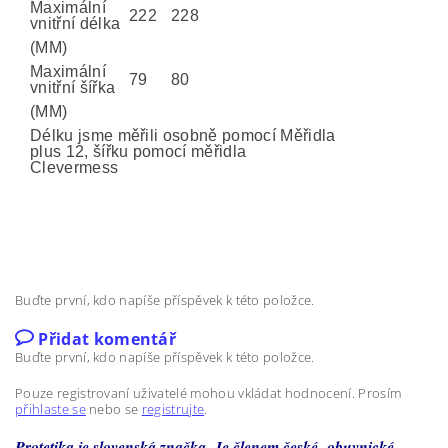
Maximální
222
228
vnitřní délka
(MM)
Maximální
79
80
vnitřní šířka
(MM)
Délku jsme měřili osobně pomocí Měřidla
plus 12, šířku pomocí měřidla
Clevermess
Buďte první, kdo napíše příspěvek k této položce.
Přidat komentář
Buďte první, kdo napíše příspěvek k této položce.
Pouze registrovaní uživatelé mohou vkládat hodnocení. Prosím
přihlaste se
nebo se
registrujte
.
Protetika je slovenská značka. Je členem české obuvnické