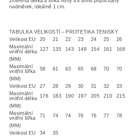
změřená délka a šířka nohy a k tomu připočítaný
nadměrek, ideálně 1 cm.
TABULKA VELIKOSTÍ – PROTETIKA TENISKY
Velikost EU
20
21
22
23
24
25
26
Maximální
127
135
143
149
154
161
168
vnitřní délka
(MM)
Maximální
58
61
63
65
68
70
70
vnitřní šířka
(MM)
Velikost EU
27
28
29
30
31
32
33
Maximální
176
183
190
197
205
210
215
vnitřní délka
(MM)
Maximální
71
74
74
76
76
77
78
vnitřní šířka
(MM)
Velikost EU
34
35