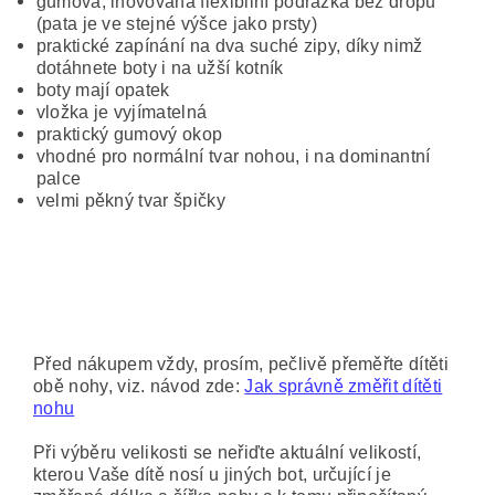
gumová, inovovaná flexibilní podrážka bez dropu
(pata je ve stejné výšce jako prsty)
praktické zapínání na dva suché zipy, díky nimž
dotáhnete boty i na užší kotník
boty mají opatek
vložka je vyjímatelná
praktický gumový okop
vhodné pro normální tvar nohou, i na dominantní
palce
velmi pěkný tvar špičky
Před nákupem vždy, prosím, pečlivě přeměřte dítěti
obě nohy, viz. návod zde:
Jak správně změřit dítěti
nohu
Při výběru velikosti se neřiďte aktuální velikostí,
kterou Vaše dítě nosí u jiných bot, určující je