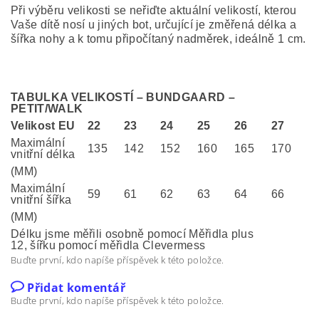
Při výběru velikosti se neřiďte aktuální velikostí, kterou
Vaše dítě nosí u jiných bot, určující je změřená délka a
šířka nohy a k tomu připočítaný nadměrek, ideálně 1 cm.
TABULKA VELIKOSTÍ – BUNDGAARD –
PETIT/WALK
Velikost EU
22
23
24
25
26
27
Maximální
135
142
152
160
165
170
vnitřní délka
(MM)
Maximální
59
61
62
63
64
66
vnitřní šířka
(MM)
Délku jsme měřili osobně pomocí Měřidla plus
12, šířku pomocí měřidla Clevermess
Buďte první, kdo napíše příspěvek k této položce.
Přidat komentář
Buďte první, kdo napíše příspěvek k této položce.