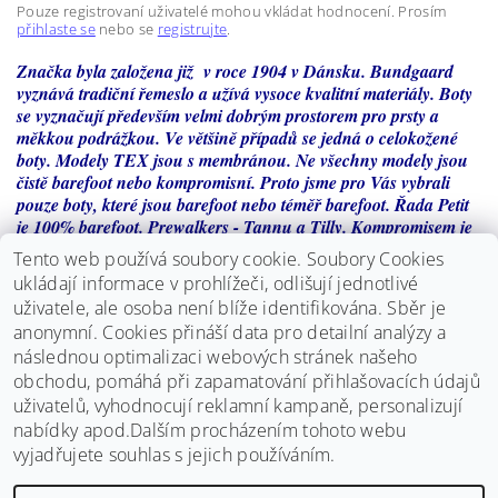
Pouze registrovaní uživatelé mohou vkládat hodnocení. Prosím
přihlaste se
nebo se
registrujte
.
Značka byla založena již v roce 1904 v Dánsku. Bundgaard
vyznává tradiční řemeslo a užívá vysoce kvalitní materiály. Boty
se vyznačují především velmi dobrým prostorem pro prsty a
měkkou podrážkou. Ve většině případů se jedná o celokožené
boty. Modely TEX jsou s membránou. Ne všechny modely jsou
čistě barefoot nebo kompromisní. Proto jsme pro Vás vybrali
pouze boty, které jsou barefoot nebo téměř barefoot. Řada Petit
je 100% barefoot. Prewalkers - Tannu a Tilly. Kompromisem je
pak řada Walk, bačkorky - Happy, Haff a Hay a holínky.
Tento web používá soubory cookie. Soubory Cookies
ukládají informace v prohlížeči, odlišují jednotlivé
Určení:
uživatele, ale osoba není blíže identifikována. Sběr je
anonymní.
Cookies přináší data pro detailní analýzy a
- úzké až normální nohy
následnou optimalizaci webových stránek našeho
- dominantní palec s prsty tzv. "do vějířku"
obchodu, pomáhá při zapamatování přihlašovacích údajů
uživatelů, vyhodnocují reklamní kampaně, personalizují
nabídky apod.Dalším procházením tohoto webu
vyjadřujete souhlas s jejich používáním.