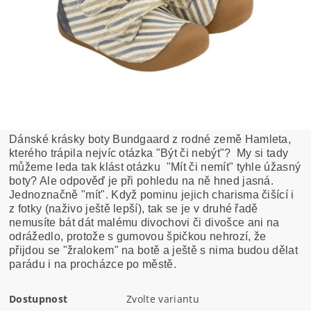
Dánské krásky boty Bundgaard z rodné země Hamleta,
kterého trápila nejvíc otázka "Být či nebýt"? My si tady
můžeme leda tak klást otázku "Mít či nemít" tyhle úžasný
boty? Ale odpověď je při pohledu na ně hned jasná.
Jednoznačně "mít". Když pominu jejich charisma čišící i
z fotky (naživo ještě lepší), tak se je v druhé řadě
nemusíte bát dát malému divochovi či divošce ani na
odrážedlo, protože s gumovou špičkou nehrozí, že
přijdou se "žralokem" na botě a ještě s nima budou dělat
parádu i na procházce po městě.
Dostupnost
Zvolte variantu