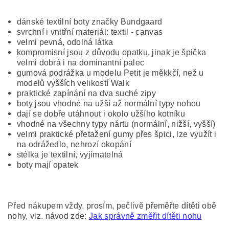
dánské textilní boty značky Bundgaard
svrchní i vnitřní materiál: textil - canvas
velmi pevná, odolná látka
kompromisní jsou z důvodu opatku, jinak je špička
velmi dobrá i na dominantní palec
gumová podrážka u modelu Petit je měkkčí, než u
modelů vyšších velikostí Walk
praktické zapínání na dva suché zipy
boty jsou vhodné na užší až normální typy nohou
dají se dobře utáhnout i okolo užšího kotníku
vhodné na všechny typy nártu (normální, nižší, vyšší)
velmi praktické přetažení gumy přes špici, lze využít i
na odrážedlo, nehrozí okopání
stélka je textilní, vyjímatelná
boty mají opatek
Před nákupem vždy, prosím, pečlivě přeměřte dítěti obě
nohy, viz. návod zde:
Jak správně změřit dítěti nohu