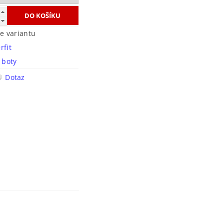
te variantu
rfit
í boty
Dotaz