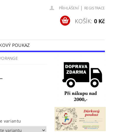
|
PŘIHLÁŠENÍ
REGISTRACE
KOŠÍK:
0 Kč
KOVÝ POUKAZ
Y
OCHRANA OSOBNÍCH ÚDAJŮ
A/ORANGE
-
te variantu