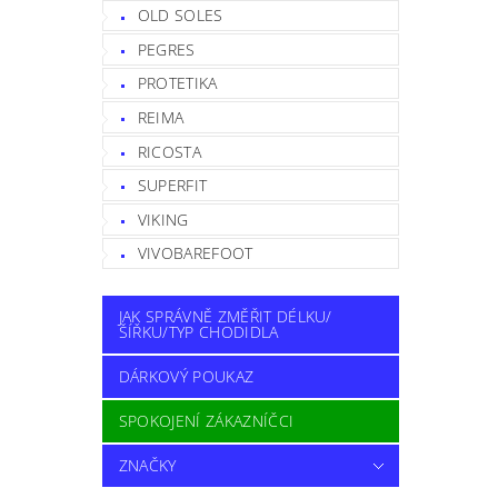
OLD SOLES
PEGRES
PROTETIKA
REIMA
RICOSTA
SUPERFIT
VIKING
VIVOBAREFOOT
JAK SPRÁVNĚ ZMĚŘIT DÉLKU/
ŠÍŘKU/TYP CHODIDLA
DÁRKOVÝ POUKAZ
SPOKOJENÍ ZÁKAZNÍČCI
ZNAČKY