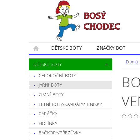
DĚTSKÉ BOTY
ZNAČKY BOT
SPOKOJENÍ ZÁKAZNÍČCI
BLOG
CE
Domů
DĚTSKÉ BOTY
POSTUP PŘI VRÁCENÍ ZBOŽÍ
FORMULÁŘ 
CELOROČNÍ BOTY
BO
JARNÍ BOTY
ZIMNÍ BOTY
VE
LETNÍ BOTY/SANDÁLY/TENISKY
CAPÁČKY
HOLÍNKY
BAČKORY/PŘEZŮVKY