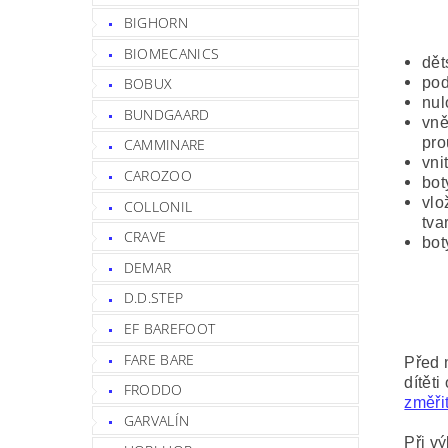
BIGHORN
BIOMECANICS
dět
pod
BOBUX
nul
BUNDGAARD
vně
pro
CAMMINARE
vnit
CAROZOO
bot
vlo
COLLONIL
tva
CRAVE
bot
DEMAR
D.D.STEP
EF BAREFOOT
FARE BARE
Před 
dítěti
FRODDO
změřit
GARVALÍN
Při vý