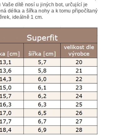
 Vaše dítě nosí u jiných bot, určující je
ná délka a šířka nohy a k tomu připočítaný
rek, ideálně 1 cm.