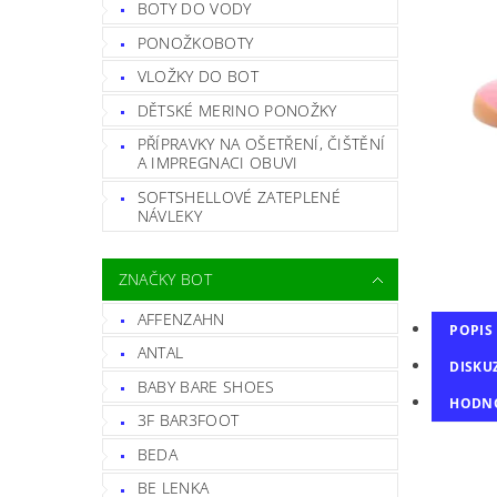
BOTY DO VODY
PONOŽKOBOTY
VLOŽKY DO BOT
DĚTSKÉ MERINO PONOŽKY
PŘÍPRAVKY NA OŠETŘENÍ, ČIŠTĚNÍ
A IMPREGNACI OBUVI
SOFTSHELLOVÉ ZATEPLENÉ
NÁVLEKY
ZNAČKY BOT
AFFENZAHN
POPIS
ANTAL
DISKU
BABY BARE SHOES
HODN
3F BAR3FOOT
BEDA
BE LENKA