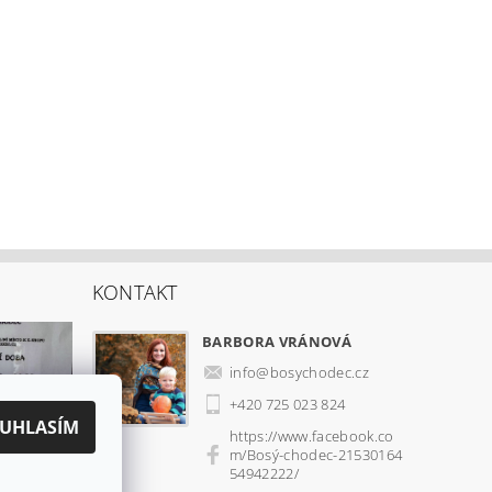
KONTAKT
BARBORA VRÁNOVÁ
info
@
bosychodec.cz
+420 725 023 824
UHLASÍM
https://www.facebook.co
m/Bosý-chodec-21530164
54942222/