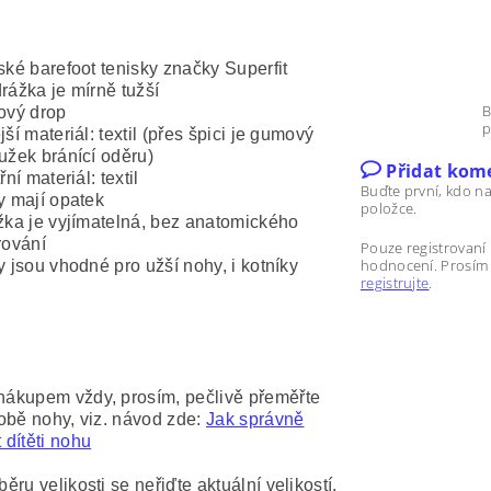
ské barefoot tenisky značky Superfit
rážka je mírně tužší
B
ový drop
p
jší materiál: textil (přes špici je gumový
užek bránící oděru)
Přidat kom
řní materiál: textil
Buďte první, kdo na
y mají opatek
položce.
žka je vyjímatelná, bez anatomického
rování
Pouze registrovaní
hodnocení. Prosí
y jsou vhodné pro užší nohy, i kotníky
registrujte
.
nákupem vždy, prosím, pečlivě přeměřte
 obě nohy, viz. návod zde:
Jak správně
 dítěti nohu
běru velikosti se neřiďte aktuální velikostí,