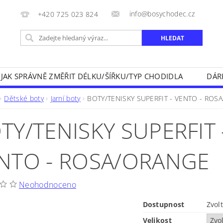
info@bosychodec.cz
+420 725 023 824
JAK SPRÁVNĚ ZMĚŘIT DÉLKU/ŠÍŘKU/TYP CHODIDLA
DÁR
NÍK DOPRAVY A ZPŮSOBY PLATEB
OBCHODNÍ PODMÍNK
Dětské boty
Jarní boty
BOTY/TENISKY SUPERFIT - VENTO - ROS
NA VRÁCENÍ ZBOŽÍ
KONTAKT
TY/TENISKY SUPERFIT 
NTO - ROSA/ORANGE
Neohodnoceno
Dostupnost
Zvol
Velikost