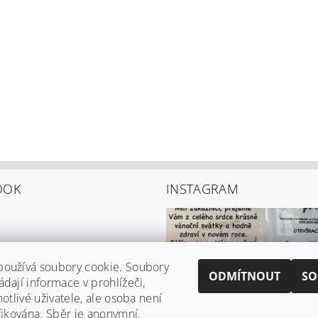
OOK
INSTAGRAM
používá soubory cookie. Soubory
ODMÍTNOUT
SO
ádají informace v prohlížeči,
notlivé uživatele, ale osoba není
ifikována. Sběr je anonymní.