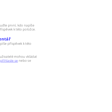
uďte první, kdo napíše
říspěvek k této položce.
entář
píše příspěvek k této
 uživatelé mohou vkládat
m
přihlaste se
nebo se