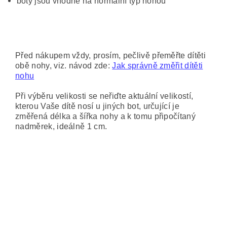
boty jsou vhodné na normální typ nohou
Před nákupem vždy, prosím, pečlivě přeměřte dítěti
obě nohy, viz. návod zde:
Jak správně změřit dítěti
nohu
Při výběru velikosti se neřiďte aktuální velikostí,
kterou Vaše dítě nosí u jiných bot, určující je
změřená délka a šířka nohy a k tomu připočítaný
nadměrek, ideálně 1 cm.