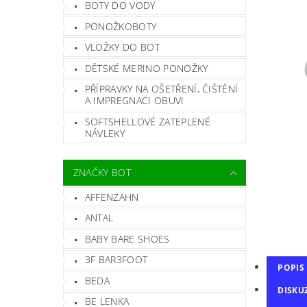
BOTY DO VODY
PONOŽKOBOTY
VLOŽKY DO BOT
DĚTSKÉ MERINO PONOŽKY
PŘÍPRAVKY NA OŠETŘENÍ, ČIŠTĚNÍ
A IMPREGNACI OBUVI
SOFTSHELLOVÉ ZATEPLENÉ
NÁVLEKY
ZNAČKY BOT
AFFENZAHN
ANTAL
BABY BARE SHOES
3F BAR3FOOT
POPIS
BEDA
DISKU
BE LENKA