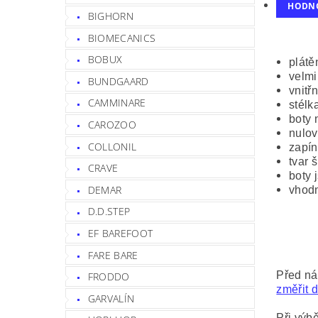
HODN
BIGHORN
BIOMECANICS
BOBUX
plátě
velmi
BUNDGAARD
vnitř
CAMMINARE
stélk
boty 
CAROZOO
nulov
COLLONIL
zapín
tvar 
CRAVE
boty 
DEMAR
vhodn
D.D.STEP
EF BAREFOOT
FARE BARE
Před ná
FRODDO
změřit d
GARVALÍN
Při výbě