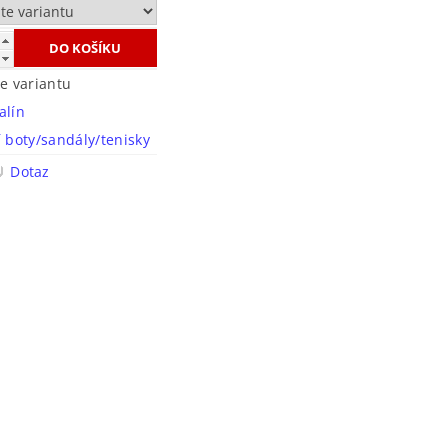
te variantu
alín
í boty/sandály/tenisky
Dotaz