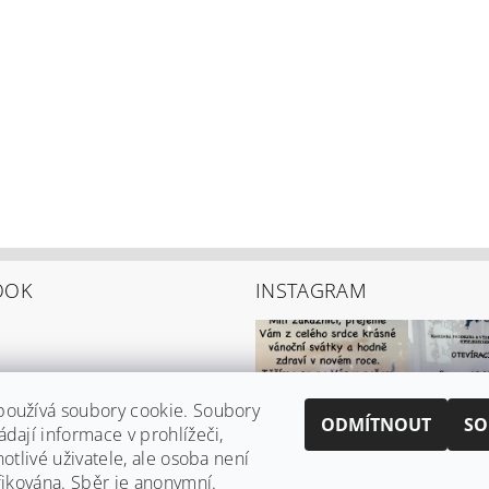
OOK
INSTAGRAM
používá soubory cookie. Soubory
ODMÍTNOUT
SO
ádají informace v prohlížeči,
notlivé uživatele, ale osoba není
ifikována. Sběr je anonymní.