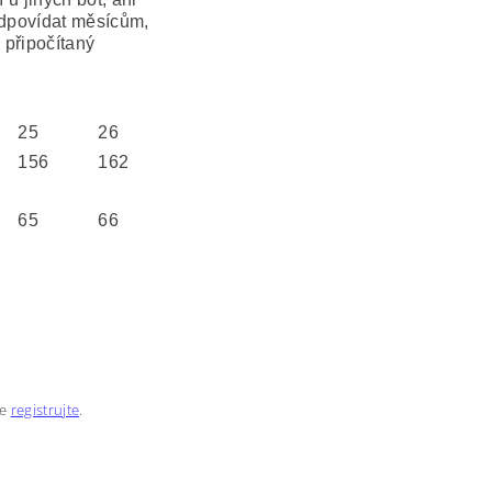
odpovídat měsícům,
u připočítaný
25
26
156
162
65
66
se
registrujte
.