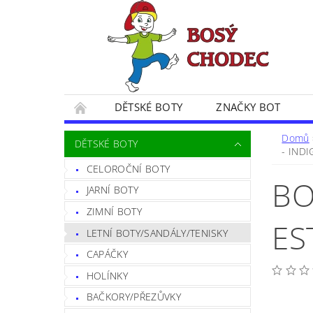
DĚTSKÉ BOTY
ZNAČKY BOT
SPOKOJENÍ ZÁKAZNÍČCI
BLOG
CE
Domů
DĚTSKÉ BOTY
- INDI
POSTUP PŘI VRÁCENÍ ZBOŽÍ
FORMULÁŘ 
CELOROČNÍ BOTY
BO
JARNÍ BOTY
ZIMNÍ BOTY
ES
LETNÍ BOTY/SANDÁLY/TENISKY
CAPÁČKY
HOLÍNKY
BAČKORY/PŘEZŮVKY