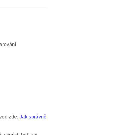
varování
ávod zde:
Jak správně
 u jiných bot, ani