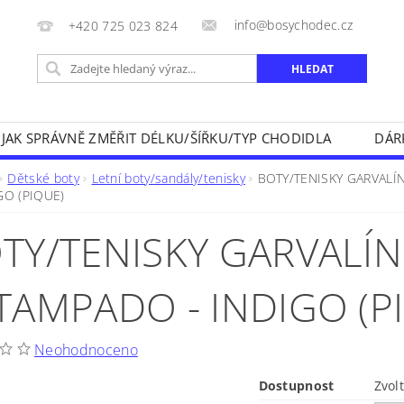
info@bosychodec.cz
+420 725 023 824
JAK SPRÁVNĚ ZMĚŘIT DÉLKU/ŠÍŘKU/TYP CHODIDLA
DÁR
NÍK DOPRAVY A ZPŮSOBY PLATEB
OBCHODNÍ PODMÍNK
Dětské boty
Letní boty/sandály/tenisky
BOTY/TENISKY GARVALÍ
GO (PIQUE)
NA VRÁCENÍ ZBOŽÍ
KONTAKT
TY/TENISKY GARVALÍN
TAMPADO - INDIGO (P
Neohodnoceno
Dostupnost
Zvol