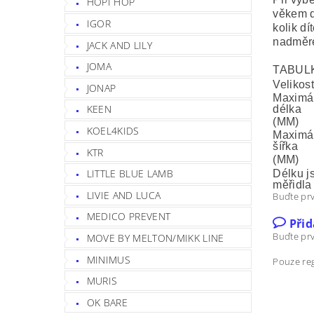
HOPI HOP
věkem d
IGOR
kolik dí
nadměre
JACK AND LILY
JOMA
TABULK
Velikos
JONAP
Maximál
KEEN
délka
(MM)
KOEL4KIDS
Maximál
šířka
KTR
(MM)
LITTLE BLUE LAMB
Délku j
měřidla
LIVIE AND LUCA
Buďte prv
MEDICO PREVENT
Při
Buďte prv
MOVE BY MELTON/MIKK LINE
MINIMUS
Pouze reg
MURIS
OK BARE