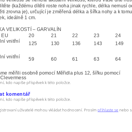
ítěte (každému dítěti roste noha jinak rychle, délka nemusí 
těti zrovna je), určující je změřená délka a šířka nohy a k tom
k, ideálně 1 cm.
A VELIKOSTÍ – GARVALÍN
t EU
20
21
22
23
24
ní vnitřní
125
130
136
143
149
ní vnitřní
59
60
61
63
64
sme měřili osobně pomocí Měřidla plus 12, šířku pomocí
 Clevermess
ní, kdo napíše příspěvek k této položce.
dat komentář
ní, kdo napíše příspěvek k této položce.
istrovaní uživatelé mohou vkládat hodnocení. Prosím
přihlaste se
nebo 