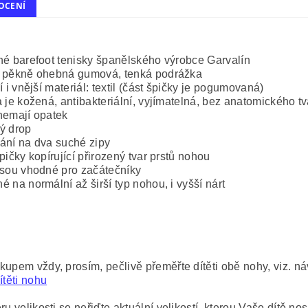
OCENÍ
né barefoot tenisky španělského výrobce Garvalín
 pěkně ohebná gumová, tenká podrážka
ní i vnější materiál: textil (část špičky je pogumovaná)
a je kožená, antibakteriální, vyjímatelná, bez anatomického t
nemají opatek
ý drop
ání na dva suché zipy
špičky kopírující přirozený tvar prstů nohou
jsou vhodné pro začátečníky
é na normální až širší typ nohou, i vyšší nárt
kupem vždy, prosím, pečlivě přeměřte dítěti obě nohy, viz. n
ítěti nohu
ru velikosti se neřiďte aktuální velikostí, kterou Vaše dítě nosí