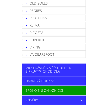
OLD SOLES
PEGRES
PROTETIKA
REIMA
RICOSTA
SUPERFIT
VIKING
VIVOBAREFOOT
JAK SPRÁVNĚ ZMĚŘIT DÉLKU/
ŠÍŘKU/TYP CHODIDLA
DÁRKOVÝ POUKAZ
SPOKOJENÍ ZÁKAZNÍČCI
ZNAČKY