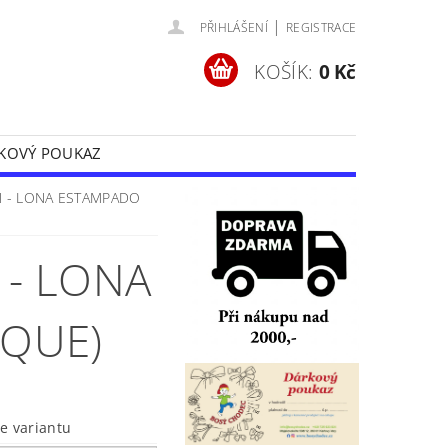
|
PŘIHLÁŠENÍ
REGISTRACE
KOŠÍK:
0 Kč
KOVÝ POUKAZ
Y
OCHRANA OSOBNÍCH ÚDAJŮ
N - LONA ESTAMPADO
 - LONA
IQUE)
te variantu