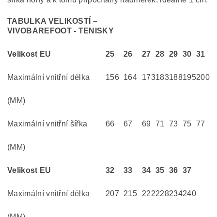
TABULKA VELIKOSTÍ –
VIVOBAREFOOT - TENISKY
Velikost EU
25
26
27
28
29
30
31
Maximální vnitřní délka
156
164
173
183
188
195
200
(MM)
Maximální vnitřní šířka
66
67
69
71
73
75
77
(MM)
Velikost EU
32
33
34
35
36
37
Maximální vnitřní délka
207
215
222
228
234
240
(MM)