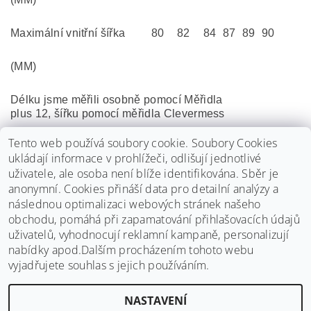
Maximální vnitřní šířka
80
82
84
87
89
90
(MM)
Délku jsme měřili osobně pomocí Měřidla
plus 12, šířku pomocí měřidla Clevermess
Tento web používá soubory cookie. Soubory Cookies
Buďte první, kdo napíše příspěvek k této položce.
ukládají informace v prohlížeči, odlišují jednotlivé
Přidat komentář
uživatele, ale osoba není blíže identifikována. Sběr je
Buďte první, kdo napíše příspěvek k této položce.
anonymní.
Cookies přináší data pro detailní analýzy a
následnou optimalizaci webových stránek našeho
Pouze registrovaní uživatelé mohou vkládat hodnocení. Prosím
obchodu, pomáhá při zapamatování přihlašovacích údajů
přihlaste se
nebo se
registrujte
.
uživatelů, vyhodnocují reklamní kampaně, personalizují
nabídky apod.Dalším procházením tohoto webu
vyjadřujete souhlas s jejich používáním.
NASTAVENÍ