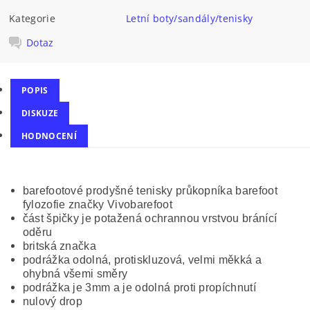
Kategorie
Letní boty/sandály/tenisky
Dotaz
POPIS
DISKUZE
HODNOCENÍ
barefootové prodyšné tenisky průkopníka barefoot
fylozofie značky Vivobarefoot
část špičky je potažená ochrannou vrstvou bránící
oděru
britská značka
podrážka odolná, protiskluzová, velmi měkká a
ohybná všemi směry
podrážka je 3mm a je odolná proti propíchnutí
nulový drop