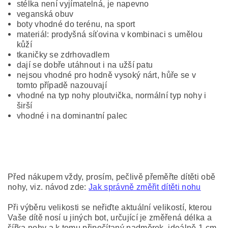
stélka není vyjímatelná, je napevno
veganská obuv
boty vhodné do terénu, na sport
materiál: prodyšná síťovina v kombinaci s umělou
kůží
tkaničky se zdrhovadlem
dají se dobře utáhnout i na užší patu
nejsou vhodné pro hodně vysoký nárt, hůře se v
tomto případě nazouvají
vhodné na typ nohy ploutvička, normální typ nohy i
širší
vhodné i na dominantní palec
Před nákupem vždy, prosím, pečlivě přeměřte dítěti obě
nohy, viz. návod zde:
Jak správně změřit dítěti nohu
Při výběru velikosti se neřiďte aktuální velikostí, kterou
Vaše dítě nosí u jiných bot, určující je změřená délka a
šířka nohy a k tomu připočítaný nadměrek, ideálně 1 cm.