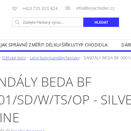
info@bosychodec.cz
+420 725 023 824
JAK SPRÁVNĚ ZMĚŘIT DÉLKU/ŠÍŘKU/TYP CHODIDLA
DÁR
NÍK DOPRAVY A ZPŮSOBY PLATEB
OBCHODNÍ PODMÍNK
Dětské boty
Letní boty/sandály/tenisky
SANDÁLY BEDA BF 0001/
NA VRÁCENÍ ZBOŽÍ
KONTAKT
NDÁLY BEDA BF
01/SD/W/TS/OP - SILV
INE