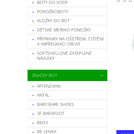
BOTY DO VODY
PONOŽKOBOTY
VLOŽKY DO BOT
DĚTSKÉ MERINO PONOŽKY
PŘÍPRAVKY NA OŠETŘENÍ, ČIŠTĚNÍ
A IMPREGNACI OBUVI
SOFTSHELLOVÉ ZATEPLENÉ
NÁVLEKY
ZNAČKY BOT
AFFENZAHN
ANTAL
BABY BARE SHOES
3F BAR3FOOT
BEDA
BE LENKA