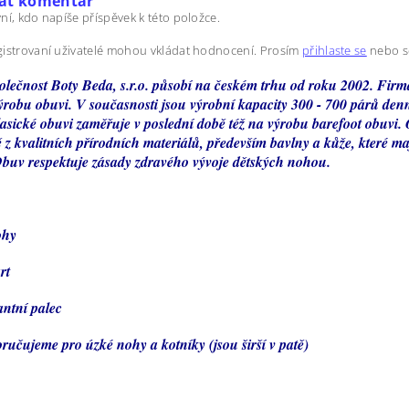
dat komentář
ní, kdo napíše příspěvek k této položce.
istrovaní uživatelé mohou vkládat hodnocení. Prosím
přihlaste se
nebo 
olečnost Boty Beda, s.r.o. působí na českém trhu od roku 2002. Firm
ýrobu obuvi. V současnosti jsou výrobní kapacity 300 - 700 párů den
lasické obuvi zaměřuje v poslední době též na výrobu barefoot obuvi.
z kvalitních přírodních materiálů, především bavlny a kůže, které maj
 Obuv respektuje zásady zdravého vývoje dětských nohou.
ohy
rt
ntní palec
ručujeme pro úzké nohy a kotníky (jsou širší v patě)