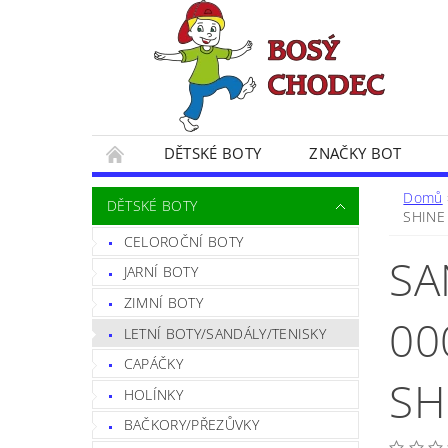
DĚTSKÉ BOTY
ZNAČKY BOT
SPOKOJENÍ ZÁKAZNÍČCI
BLOG
CE
Domů
DĚTSKÉ BOTY
SHINE
POSTUP PŘI VRÁCENÍ ZBOŽÍ
FORMULÁŘ 
CELOROČNÍ BOTY
SA
JARNÍ BOTY
ZIMNÍ BOTY
00
LETNÍ BOTY/SANDÁLY/TENISKY
CAPÁČKY
SH
HOLÍNKY
BAČKORY/PŘEZŮVKY