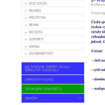
Při
OLD SOLES
Buďte prv
PEGRES
Pouze reg
PROTETIKA
Česká sp
REIMA
českou v
výroby k
RICOSTA
výhradně 
SUPERFIT
jakosti.
VIKING
Určení:
VIVOBAREFOOT
- širší n
JAK SPRÁVNĚ ZMĚŘIT DÉLKU/
- vyšší ná
ŠÍŘKU/TYP CHODIDLA
- domina
DÁRKOVÝ POUKAZ
- nedopo
SPOKOJENÍ ZÁKAZNÍČCI
ZNAČKY