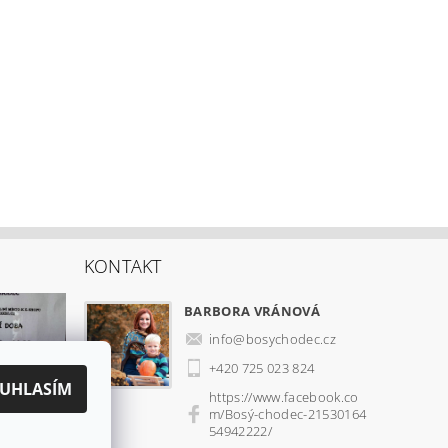
KONTAKT
BARBORA VRÁNOVÁ
info
@
bosychodec.cz
+420 725 023 824
UHLASÍM
https://www.facebook.co
m/Bosý-chodec-21530164
54942222/