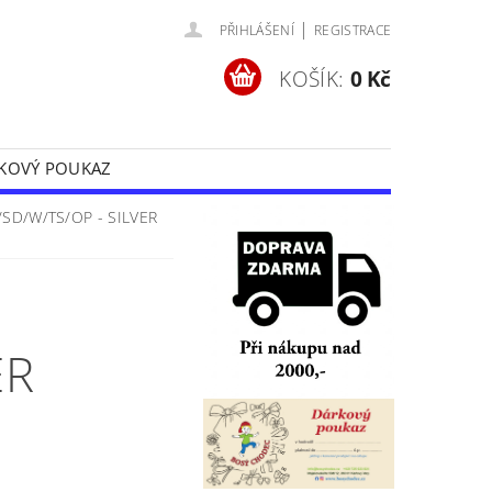
|
PŘIHLÁŠENÍ
REGISTRACE
KOŠÍK:
0 Kč
KOVÝ POUKAZ
Y
OCHRANA OSOBNÍCH ÚDAJŮ
SD/W/TS/OP - SILVER
ER