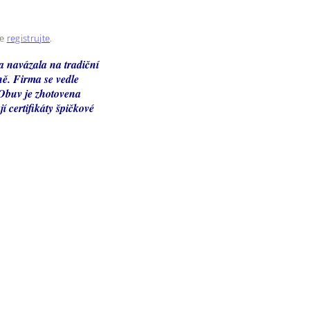
se
registrujte
.
a navázala na tradiční
ně. Firma se vedle
 Obuv je zhotovena
í certifikáty špičkové