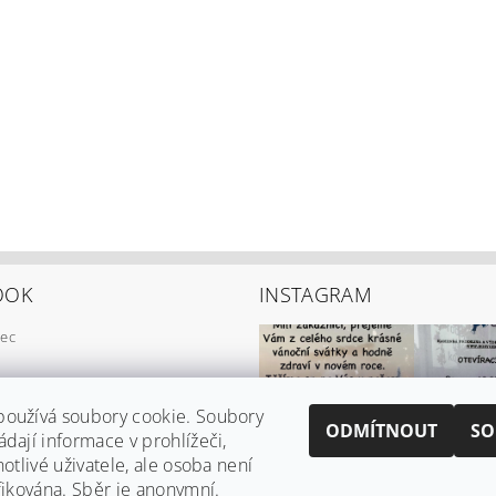
OOK
INSTAGRAM
ec
používá soubory cookie. Soubory
ODMÍTNOUT
SO
ádají informace v prohlížeči,
notlivé uživatele, ale osoba není
ifikována. Sběr je anonymní.