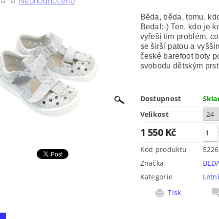
Neohodnoceno
Běda, běda, tomu, kd
Beda!:-) Ten, kdo je k
vyřeší tím problém, co
se širší patou a vyšš
české barefoot boty p
svobodu dětským prst
Dostupnost
Skl
Velikost
1 550 Kč
Kód produktu
5226
Značka
BED
Kategorie
Letn
Tisk