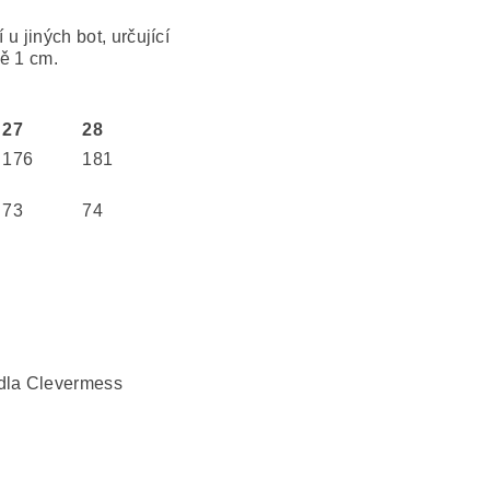
 u jiných bot, určující
ně 1 cm.
27
28
176
181
73
74
idla Clevermess