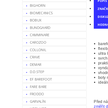
POPIS
BIGHORN
ZNAČK
BIOMECANICS
DISKU
BOBUX
HODN
BUNDGAARD
CAMMINARE
CAROZOO
baref
flexi
COLLONIL
ultra
CRAVE
svrch
prakt
DEMAR
vynda
D.D.STEP
vhodn
boty 
EF BAREFOOT
ideál
FARE BARE
FRODDO
GARVALÍN
Před ná
změřit d