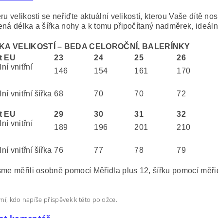
ru velikosti se neřiďte aktuální velikostí, kterou Vaše dítě nosí
ená délka a šířka nohy a k tomu připočítaný nadměrek, ideál
KA VELIKOSTÍ – BEDA CELOROČNÍ, BALERÍNKY
t EU
23
24
25
26
ní vnitřní
146
154
161
170
í vnitřní šířka
68
70
70
72
t EU
29
30
31
32
ní vnitřní
189
196
201
210
í vnitřní šířka
76
77
78
79
sme měřili osobně pomocí Měřidla plus 12, šířku pomocí měř
ní, kdo napíše příspěvek k této položce.