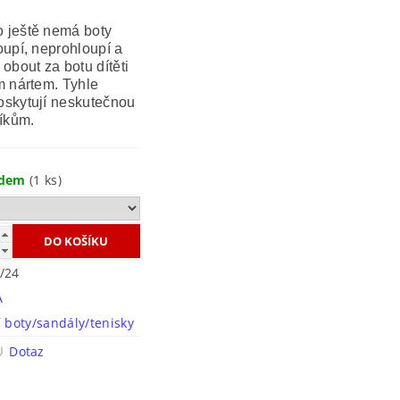
o ještě nemá boty
oupí, neprohloupí a
 obout za botu dítěti
ím nártem. Tyhle
oskytují neskutečnou
íkům.
adem
(1 ks)
/24
A
í boty/sandály/tenisky
Dotaz