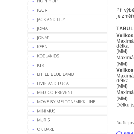
HOPI HOP
IGOR
Při výbě
je změř
JACK AND LILY
JOMA
TABUL
Velikos
JONAP
Maximál
délka
KEEN
(MM)
KOEL4KIDS
Maximáln
(MM)
KTR
Velikos
LITTLE BLUE LAMB
Maximál
délka
LIVIE AND LUCA
(MM)
MEDICO PREVENT
Maximáln
(MM)
MOVE BY MELTON/MIKK LINE
Délku j
MINIMUS
MURIS
Buďte prv
OK BARE