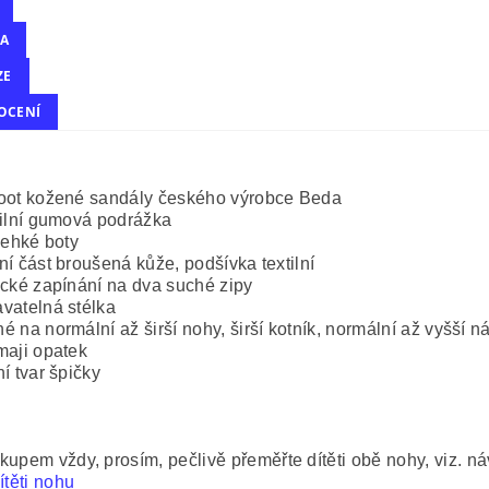
A
ZE
OCENÍ
oot kožené sandály českého výrobce Beda
bilní gumová podrážka
 lehké boty
ní část broušená kůže, podšívka textilní
ické zapínání na dva suché zipy
vatelná stélka
é na normální až širší nohy, širší kotník, normální až vyšší ná
maji opatek
ní tvar špičky
kupem vždy, prosím, pečlivě přeměřte dítěti obě nohy, viz. n
ítěti nohu