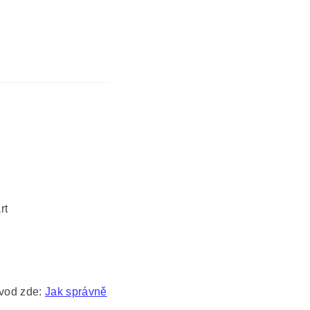
rt
ávod zde:
Jak správně