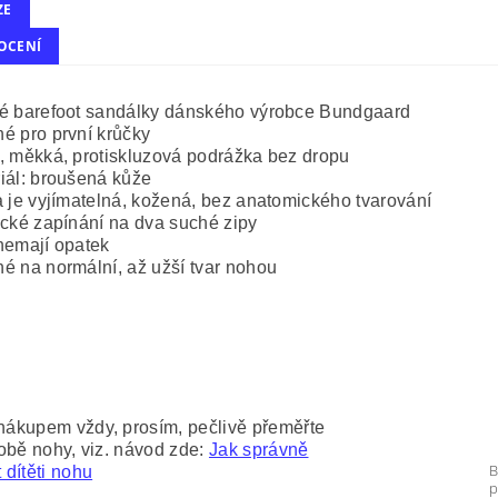
ZE
OCENÍ
é barefoot sandálky dánského výrobce Bundgaard
é pro první krůčky
, měkká, protiskluzová podrážka bez dropu
iál: broušená kůže
a je vyjímatelná, kožená, bez anatomického tvarování
ické zapínání na dva suché zipy
nemají opatek
é na normální, až užší tvar nohou
nákupem vždy, prosím, pečlivě přeměřte
 obě nohy, viz. návod zde:
Jak správně
B
 dítěti nohu
p