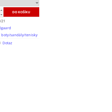
/21
dgaard
í boty/sandály/tenisky
Dotaz