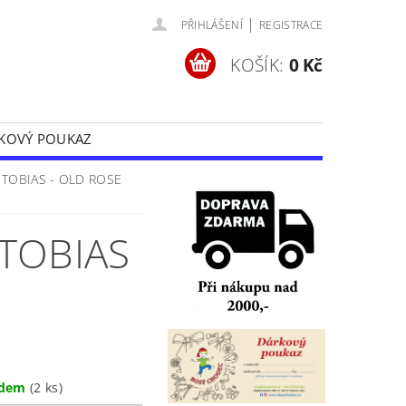
|
PŘIHLÁŠENÍ
REGISTRACE
KOŠÍK:
0 Kč
KOVÝ POUKAZ
Y
OCHRANA OSOBNÍCH ÚDAJŮ
TOBIAS - OLD ROSE
TOBIAS
adem
(2 ks)