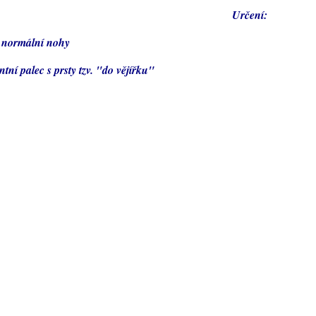
Určení:
ž normální nohy
tní palec s prsty tzv. "do vějířku"