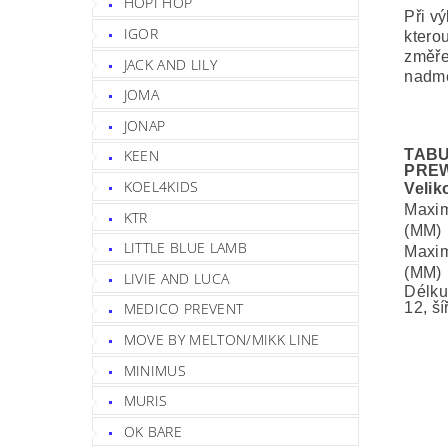
HOPI HOP
Při vý
IGOR
kterou
změře
JACK AND LILY
nadmě
JOMA
JONAP
TABU
KEEN
PRE
KOEL4KIDS
Velik
Maxim
KTR
(MM)
LITTLE BLUE LAMB
Maximá
(MM)
LIVIE AND LUCA
Délku
12, š
MEDICO PREVENT
MOVE BY MELTON/MIKK LINE
MINIMUS
MURIS
OK BARE