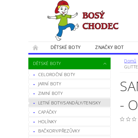
DĚTSKÉ BOTY
ZNAČKY BOT
SPOKOJENÍ ZÁKAZNÍČCI
BLOG
CE
Domů
DĚTSKÉ BOTY
GLITT
POSTUP PŘI VRÁCENÍ ZBOŽÍ
FORMULÁŘ 
CELOROČNÍ BOTY
SA
JARNÍ BOTY
ZIMNÍ BOTY
- 
LETNÍ BOTY/SANDÁLY/TENISKY
CAPÁČKY
HOLÍNKY
BAČKORY/PŘEZŮVKY