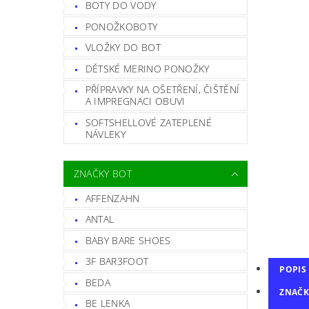
BOTY DO VODY
PONOŽKOBOTY
VLOŽKY DO BOT
DĚTSKÉ MERINO PONOŽKY
PŘÍPRAVKY NA OŠETŘENÍ, ČIŠTĚNÍ
A IMPREGNACI OBUVI
SOFTSHELLOVÉ ZATEPLENÉ
NÁVLEKY
ZNAČKY BOT
AFFENZAHN
ANTAL
BABY BARE SHOES
3F BAR3FOOT
POPIS
BEDA
ZNAČK
BE LENKA