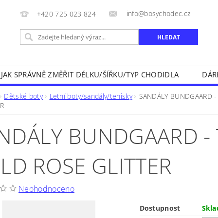
info@bosychodec.cz
+420 725 023 824
JAK SPRÁVNĚ ZMĚŘIT DÉLKU/ŠÍŘKU/TYP CHODIDLA
DÁR
NÍK DOPRAVY A ZPŮSOBY PLATEB
OBCHODNÍ PODMÍNK
Dětské boty
Letní boty/sandály/tenisky
SANDÁLY BUNDGAARD - 
ER
NA VRÁCENÍ ZBOŽÍ
KONTAKT
NDÁLY BUNDGAARD - 
OLD ROSE GLITTER
Neohodnoceno
Dostupnost
Skl