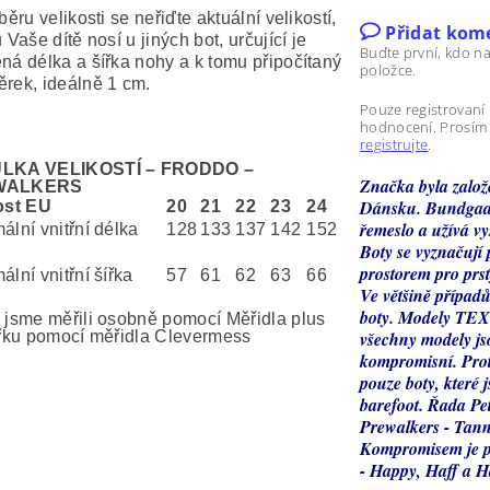
běru velikosti se neřiďte aktuální velikostí,
Přidat kom
 Vaše dítě nosí u jiných bot, určující je
Buďte první, kdo na
ná délka a šířka nohy a k tomu připočítaný
položce.
rek, ideálně 1 cm.
Pouze registrovaní
hodnocení. Prosí
registrujte
.
LKA VELIKOSTÍ – FRODDO –
Značka byla založ
WALKERS
Dánsku. Bundgaar
ost EU
20
21
22
23
24
řemeslo a užívá vy
ální vnitřní délka
128
133
137
142
152
Boty se vyznačují
prostorem pro prs
lní vnitřní šířka
57
61
62
63
66
Ve většině případů
boty. Modely TEX
 jsme měřili osobně pomocí Měřidla plus
ířku pomocí měřidla Clevermess
všechny modely js
kompromisní. Prot
pouze boty, které 
barefoot. Řada Pet
Prewalkers - Tann
Kompromisem je p
- Happy, Haff a H