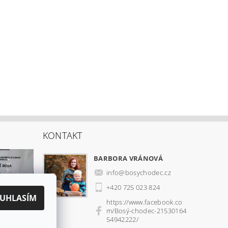
KONTAKT
BARBORA VRÁNOVÁ
info
@
bosychodec.cz
+420 725 023 824
UHLASÍM
https://www.facebook.co
m/Bosý-chodec-21530164
54942222/