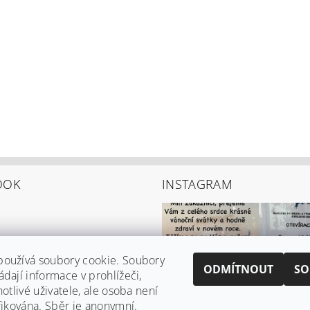
OOK
INSTAGRAM
používá soubory cookie. Soubory
ODMÍTNOUT
SO
ádají informace v prohlížeči,
notlivé uživatele, ale osoba není
ifikována. Sběr je anonymní.