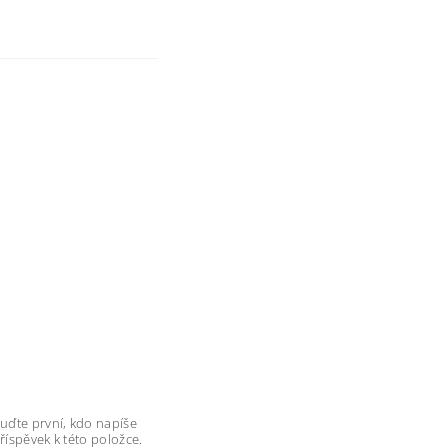
uďte první, kdo napíše
říspěvek k této položce.