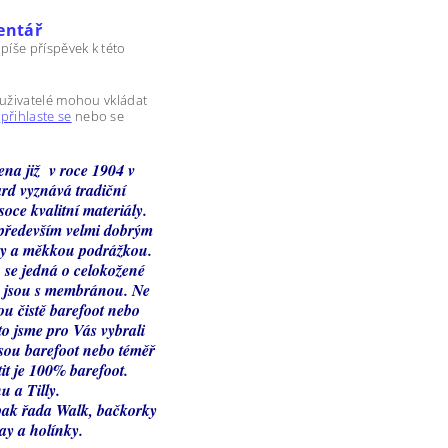
entář
píše příspěvek k této
 uživatelé mohou vkládat
m
přihlaste se
nebo se
ena již v roce 1904 v
d vyznává tradiční
soce kvalitní materiály.
 především velmi dobrým
ty a měkkou podrážkou.
 se jedná o celokožené
 jsou s membránou. Ne
ou čistě barefoot nebo
o jsme pro Vás vybrali
jsou barefoot nebo téměř
it je 100% barefoot.
u a Tilly.
ak řada Walk, bačkorky
ay a holínky.