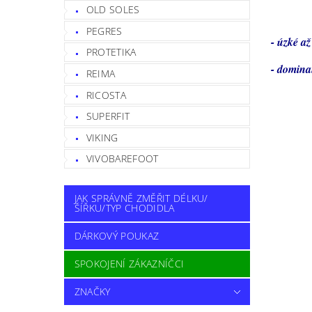
OLD SOLES
PEGRES
- úzké a
PROTETIKA
- dominan
REIMA
RICOSTA
SUPERFIT
VIKING
VIVOBAREFOOT
JAK SPRÁVNĚ ZMĚŘIT DÉLKU/
ŠÍŘKU/TYP CHODIDLA
DÁRKOVÝ POUKAZ
SPOKOJENÍ ZÁKAZNÍČCI
ZNAČKY