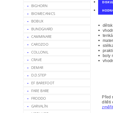
DISKU
BIGHORN
HODN
BIOMECANICS
BOBUX
dětsk
BUNDGAARD
vhodn
tenká
CAMMINARE
mater
CAROZOO
stélk
prakt
COLLONIL
boty 
CRAVE
vhodn
DEMAR
D.D.STEP
EF BAREFOOT
FARE BARE
Před 
FRODDO
dítěti
GARVALÍN
změřit