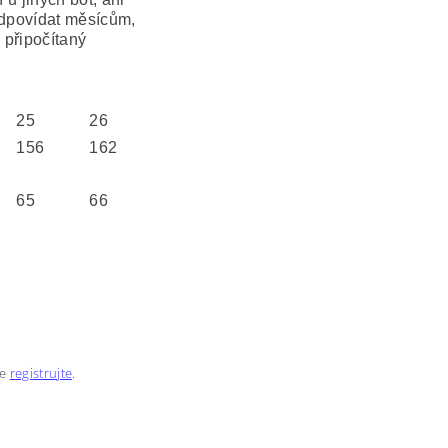
odpovídat měsícům,
u připočítaný
25
26
156
162
65
66
se
registrujte
.