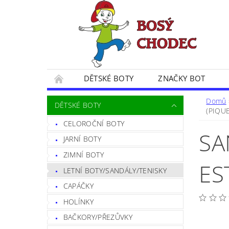
DĚTSKÉ BOTY
ZNAČKY BOT
SPOKOJENÍ ZÁKAZNÍČCI
BLOG
CE
Domů
DĚTSKÉ BOTY
(PIQUE
POSTUP PŘI VRÁCENÍ ZBOŽÍ
FORMULÁŘ 
CELOROČNÍ BOTY
SA
JARNÍ BOTY
ZIMNÍ BOTY
ES
LETNÍ BOTY/SANDÁLY/TENISKY
CAPÁČKY
HOLÍNKY
BAČKORY/PŘEZŮVKY