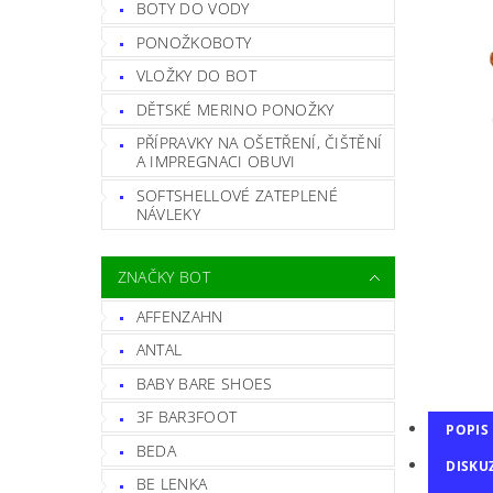
BOTY DO VODY
PONOŽKOBOTY
VLOŽKY DO BOT
DĚTSKÉ MERINO PONOŽKY
PŘÍPRAVKY NA OŠETŘENÍ, ČIŠTĚNÍ
A IMPREGNACI OBUVI
SOFTSHELLOVÉ ZATEPLENÉ
NÁVLEKY
ZNAČKY BOT
AFFENZAHN
ANTAL
BABY BARE SHOES
3F BAR3FOOT
POPIS
BEDA
DISKU
BE LENKA