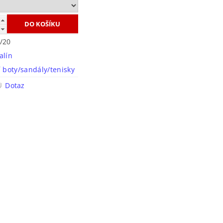
/20
alín
í boty/sandály/tenisky
Dotaz