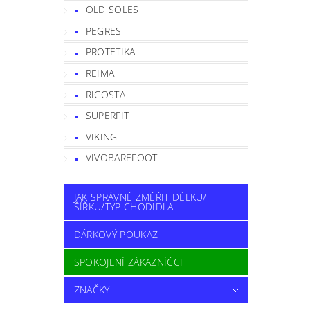
OLD SOLES
PEGRES
PROTETIKA
REIMA
RICOSTA
SUPERFIT
VIKING
VIVOBAREFOOT
JAK SPRÁVNĚ ZMĚŘIT DÉLKU/
ŠÍŘKU/TYP CHODIDLA
DÁRKOVÝ POUKAZ
SPOKOJENÍ ZÁKAZNÍČCI
ZNAČKY