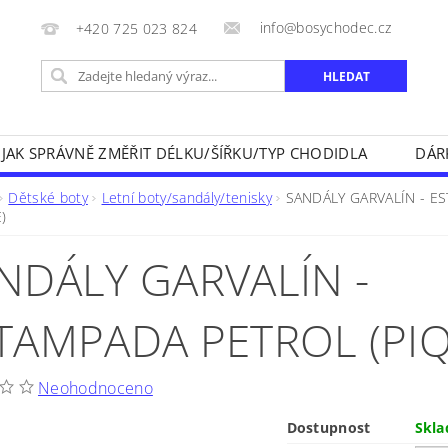
info@bosychodec.cz
+420 725 023 824
JAK SPRÁVNĚ ZMĚŘIT DÉLKU/ŠÍŘKU/TYP CHODIDLA
DÁR
NÍK DOPRAVY A ZPŮSOBY PLATEB
OBCHODNÍ PODMÍNK
Dětské boty
Letní boty/sandály/tenisky
SANDÁLY GARVALÍN - E
)
NA VRÁCENÍ ZBOŽÍ
KONTAKT
NDÁLY GARVALÍN -
TAMPADA PETROL (PI
Neohodnoceno
Dostupnost
Skl