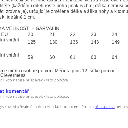
ítěte (každému dítěti roste noha jinak rychle, délka nemusí 
těti zrovna je), určující je změřená délka a šířka nohy a k tom
k, ideálně 1 cm.
A VELIKOSTÍ – GARVALÍN
t EU
20
21
22
23
24
ní vnitřní
125
130
136
143
149
ní vnitřní
59
60
61
63
64
sme měřili osobně pomocí Měřidla plus 12, šířku pomocí
 Clevermess
ní, kdo napíše příspěvek k této položce.
dat komentář
ní, kdo napíše příspěvek k této položce.
istrovaní uživatelé mohou vkládat hodnocení. Prosím
přihlaste se
nebo 