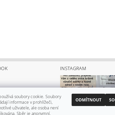
OOK
INSTAGRAM
používá soubory cookie. Soubory
ODMÍTNOUT
SO
ádají informace v prohlížeči,
notlivé uživatele, ale osoba není
ifikována. Sběr je anonymní.