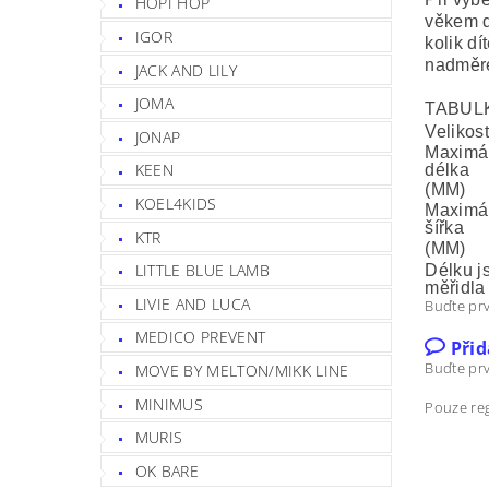
HOPI HOP
věkem d
IGOR
kolik dí
nadměre
JACK AND LILY
JOMA
TABULK
Velikos
JONAP
Maximál
KEEN
délka
(MM)
KOEL4KIDS
Maximál
šířka
KTR
(MM)
LITTLE BLUE LAMB
Délku j
měřidla
LIVIE AND LUCA
Buďte prv
MEDICO PREVENT
Při
Buďte prv
MOVE BY MELTON/MIKK LINE
MINIMUS
Pouze reg
MURIS
OK BARE