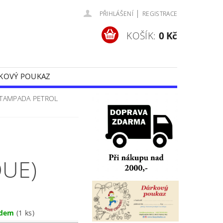
|
PŘIHLÁŠENÍ
REGISTRACE
KOŠÍK:
0 Kč
KOVÝ POUKAZ
Y
OCHRANA OSOBNÍCH ÚDAJŮ
STAMPADA PETROL
QUE)
adem
(1 ks)