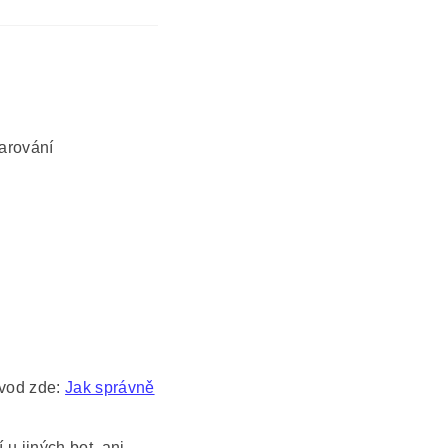
varování
ávod zde:
Jak správně
 u jiných bot, ani