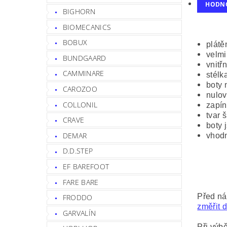
HODN
BIGHORN
BIOMECANICS
BOBUX
plátě
velmi
BUNDGAARD
vnitř
CAMMINARE
stélk
boty 
CAROZOO
nulov
COLLONIL
zapín
tvar 
CRAVE
boty 
DEMAR
vhodn
D.D.STEP
EF BAREFOOT
FARE BARE
Před ná
FRODDO
změřit d
GARVALÍN
Při výbě