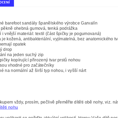
OCENÍ
né barefoot sandály španělského výrobce Garvalín
 pěkně ohebná gumová, tenká podrážka
ní i vnější materiál: textil (část špičky je pogumovaná)
a je kožená, antibakteriální, vyjímatelná, bez anatomického t
nemají opatek
ý drop
ání na jeden suchý zip
špičky kopírující přirozený tvar prstů nohou
jsou vhodné pro začátečníky
é na normální až širší typ nohou, i vyšší nárt
kupem vždy, prosím, pečlivě přeměřte dítěti obě nohy, viz. n
ítěti nohu
ru velikosti se neřiďte aktuální velikostí, kterou Vaše dítě nosí