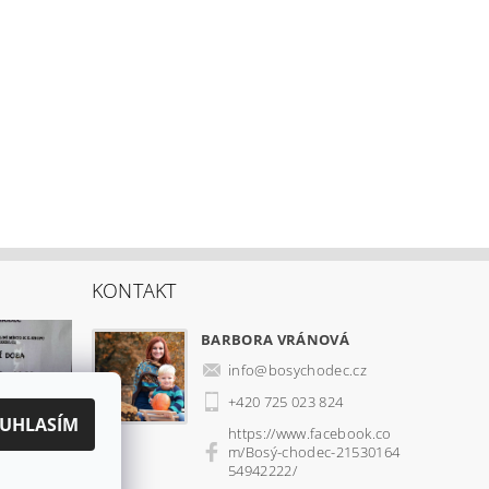
KONTAKT
BARBORA VRÁNOVÁ
info
@
bosychodec.cz
+420 725 023 824
UHLASÍM
https://www.facebook.co
m/Bosý-chodec-21530164
54942222/