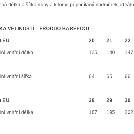
ená délka a šířka nohy a k tomu připočítaný nadměrek, ideál
KA VELIKOSTÍ – FRODDO BAREFOOT
t EU
20
21
22
ní vnitřní délka
135
140
147
í vnitřní šířka
64
65
66
t EU
28
29
30
ní vnitřní délka
187
195
202