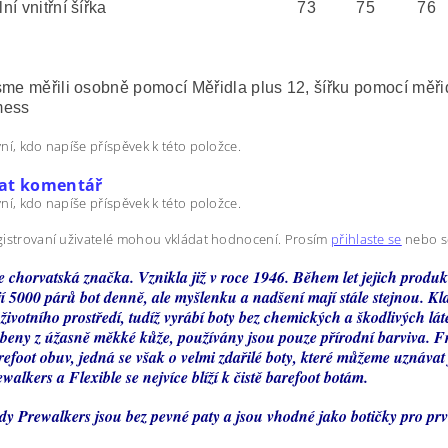
í vnitřní šířka
73
75
76
sme měřili osobně pomocí Měřidla plus 12, šířku pomocí měři
mess
ní, kdo napíše příspěvek k této položce.
dat komentář
ní, kdo napíše příspěvek k této položce.
istrovaní uživatelé mohou vkládat hodnocení. Prosím
přihlaste se
nebo 
e chorvatská značka. Vznikla již v roce 1946. Během let jejich produ
í 5000 párů bot denně, ale myšlenku a nadšení mají stále stejnou. K
životního prostředí, tudíž vyrábí boty bez chemických a škodlivých lá
obeny z úžasně měkké kůže, používány jsou pouze přírodní barviva. F
efoot obuv, jedná se však o velmi zdařilé boty, které můžeme uznávat 
alkers a Flexible se nejvíce blíží k čistě barefoot botám.
ady Prewalkers jsou bez pevné paty a jsou vhodné jako botičky pro prv