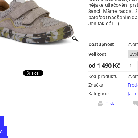
nějaké utlačování pr
šanci. Máme radost, že
barefoot nadšením dal
Jen tak dál :-)
Dostupnost
Zvol
Velikost
od 1 490 Kč
Kód produktu
Zvol
Značka
Frod
Kategorie
Jarn
Tisk
A