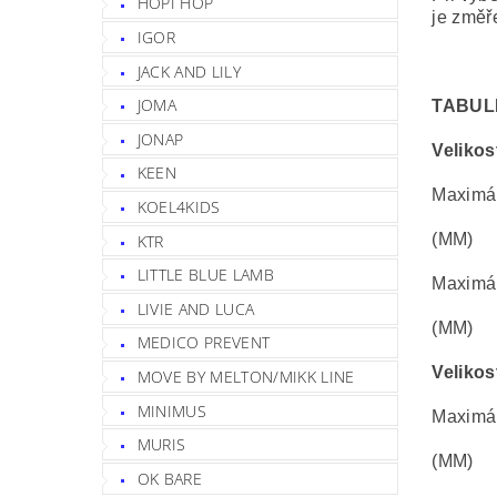
HOPI HOP
je změř
IGOR
JACK AND LILY
JOMA
TABUL
JONAP
Velikos
KEEN
Maximál
KOEL4KIDS
(MM)
KTR
LITTLE BLUE LAMB
Maximáln
LIVIE AND LUCA
(MM)
MEDICO PREVENT
Velikos
MOVE BY MELTON/MIKK LINE
MINIMUS
Maximál
MURIS
(MM)
OK BARE