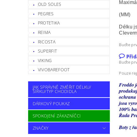
Maximáln
OLD SOLES
PEGRES
(MM)
PROTETIKA
Délku j
REIMA
Clever
RICOSTA
Buďte prv
SUPERFIT
Při
VIKING
Buďte prv
VIVOBAREFOOT
Pouze reg
Froddo j
JAK SPRÁVNĚ ZMĚŘIT DÉLKU/
produkuj
ŠÍŘKU/TYP CHODIDLA
ochranu 
jsou vyr
DÁRKOVÝ POUKAZ
100% bar
Řada Prew
SPOKOJENÍ ZÁKAZNÍČCI
Boty z ř
ZNAČKY