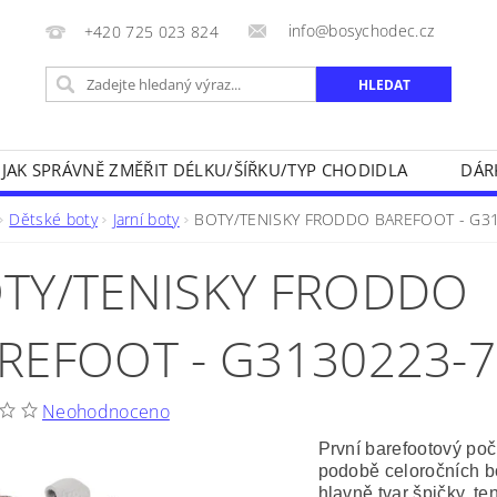
info@bosychodec.cz
+420 725 023 824
JAK SPRÁVNĚ ZMĚŘIT DÉLKU/ŠÍŘKU/TYP CHODIDLA
DÁR
NÍK DOPRAVY A ZPŮSOBY PLATEB
OBCHODNÍ PODMÍNK
Dětské boty
Jarní boty
BOTY/TENISKY FRODDO BAREFOOT - G31
NA VRÁCENÍ ZBOŽÍ
KONTAKT
TY/TENISKY FRODDO
REFOOT - G3130223-7
Neohodnoceno
První barefootový po
podobě celoročních bo
hlavně tvar špičky, t