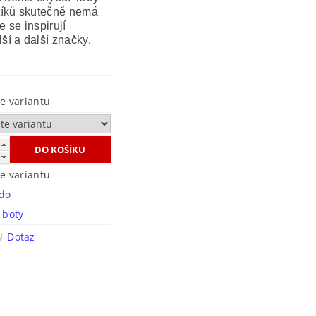
stíků skutečně nemá
 se inspirují
ší a další značky.
te variantu
te variantu
do
í boty
Dotaz