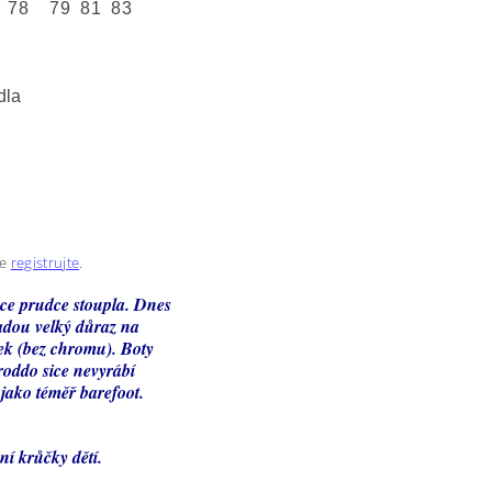
78
79
81
83
dla
se
registrujte
.
kce prudce stoupla. Dnes
ladou velký důraz na
tek (bez chromu). Boty
roddo sice nevyrábí
jako téměř barefoot.
ní krůčky dětí.