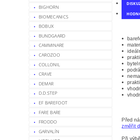
DISKU
BIGHORN
HODN
BIOMECANICS
BOBUX
BUNDGAARD
baref
mater
CAMMINARE
ideál
CAROZOO
prakt
bytel
COLLONIL
podrá
CRAVE
nemaj
prakt
DEMAR
vhodn
D.D.STEP
vhodn
EF BAREFOOT
FARE BARE
Před ná
FRODDO
změřit d
GARVALÍN
Při výbě