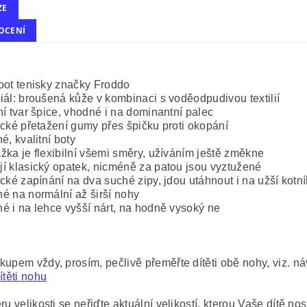
ZE
OCENÍ
oot tenisky značky Froddo
iál: broušená kůže v kombinaci s voděodpudivou textilií
ní tvar špice, vhodné i na dominantní palec
ické přetažení gumy přes špičku proti okopání
né, kvalitní boty
žka je flexibilní všemi směry, užíváním ještě změkne
í klasický opatek, nicméně za patou jsou vyztužené
ické zapínání na dva suché zipy, jdou utáhnout i na užší kotní
é na normální až širší nohy
é i na lehce vyšší nárt, na hodně vysoký ne
kupem vždy, prosím, pečlivě přeměřte dítěti obě nohy, viz. n
ítěti nohu
ru velikosti se neřiďte aktuální velikostí, kterou Vaše dítě nosí