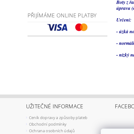
Boty z řa
úpravu (o
PŘIJÍMÁME ONLINE PLATBY
Určení:
- úzká n
- normál
- nízký n
UŽITEČNÉ INFORMACE
FACEB
Ceník dopravy a způsoby plateb
Obchodní podmínky
Ochrana osobních údajů