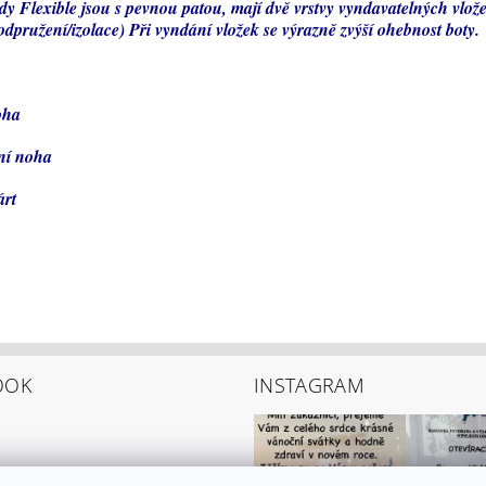
dy Flexible jsou s pevnou patou, mají dvě vrstvy vyndavatelných vlož
dpružení/izolace) Při vyndání vložek se výrazně zvýší ohebnost boty.
oha
ní noha
árt
OOK
INSTAGRAM