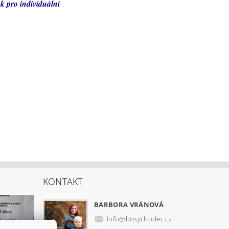
ek pro individuální
KONTAKT
BARBORA VRÁNOVÁ
info
@
bosychodec.cz