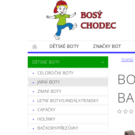
DĚTSKÉ BOTY
ZNAČKY BOT
SPOKOJENÍ ZÁKAZNÍČCI
BLOG
CE
Domů
DĚTSKÉ BOTY
POSTUP PŘI VRÁCENÍ ZBOŽÍ
FORMULÁŘ 
CELOROČNÍ BOTY
BO
JARNÍ BOTY
ZIMNÍ BOTY
BA
LETNÍ BOTY/SANDÁLY/TENISKY
CAPÁČKY
HOLÍNKY
BAČKORY/PŘEZŮVKY