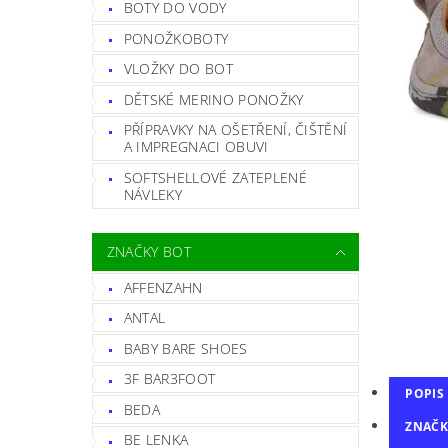
BOTY DO VODY
PONOŽKOBOTY
VLOŽKY DO BOT
DĚTSKÉ MERINO PONOŽKY
PŘÍPRAVKY NA OŠETŘENÍ, ČIŠTĚNÍ
A IMPREGNACI OBUVI
SOFTSHELLOVÉ ZATEPLENÉ
NÁVLEKY
ZNAČKY BOT
AFFENZAHN
ANTAL
BABY BARE SHOES
3F BAR3FOOT
POPIS
BEDA
ZNAČK
BE LENKA