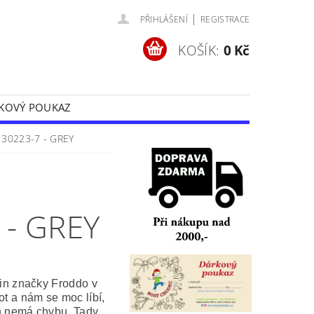
|
PŘIHLÁŠENÍ
REGISTRACE
KOŠÍK:
0 Kč
KOVÝ POUKAZ
Y
OCHRANA OSOBNÍCH ÚDAJŮ
30223-7 - GREY
 - GREY
čin značky Froddo v
t a nám se moc líbí,
en nemá chybu. Tady