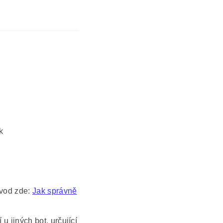
k
ávod zde:
Jak správně
 u jiných bot, určující