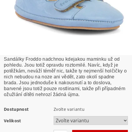
Sandálky Froddo nadchnou kdejakou maminku už od
pohledu. Jsou totiž opravdu roztomilé. Navíc, když je
potěžkám, neváží téměř nic, takže ty nejmenší holčičky o
nich nebudou na noze ani vědět, zato okolí spadne
brada. Jsou jednoduše k nakousnutí a to doslova,
barvené jsou totiž pouze rostlinami, takže při případném
ožužlání dítěti nehrozí žádná újma.
Dostupnost
Zvolte variantu
Velikost