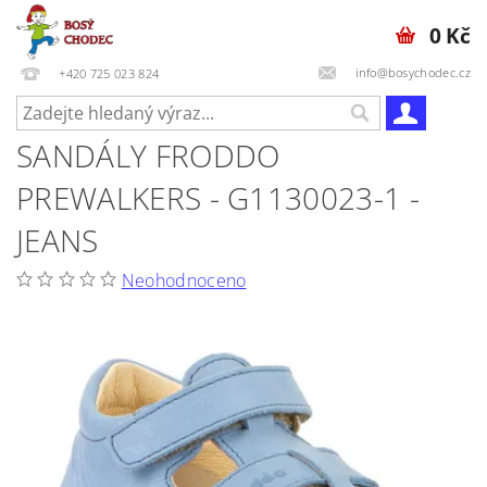
0 Kč
info@bosychodec.cz
+420 725 023 824
SANDÁLY FRODDO
PREWALKERS - G1130023-1 -
JEANS
Neohodnoceno