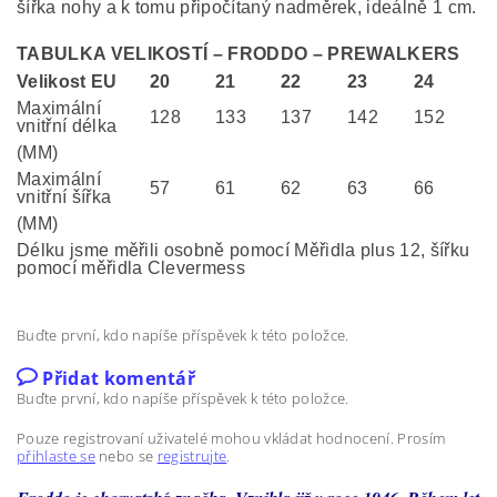
šířka nohy a k tomu připočítaný nadměrek, ideálně 1 cm.
TABULKA VELIKOSTÍ – FRODDO – PREWALKERS
Velikost EU
20
21
22
23
24
Maximální
128
133
137
142
152
vnitřní délka
(MM)
Maximální
57
61
62
63
66
vnitřní šířka
(MM)
Délku jsme měřili osobně pomocí Měřidla plus 12, šířku
pomocí měřidla Clevermess
Buďte první, kdo napíše příspěvek k této položce.
Přidat komentář
Buďte první, kdo napíše příspěvek k této položce.
Pouze registrovaní uživatelé mohou vkládat hodnocení. Prosím
přihlaste se
nebo se
registrujte
.