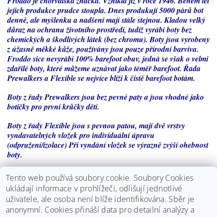
Froddo je chorvatská značka. Vznikla již v roce 1946. Během let
jejich produkce prudce stoupla. Dnes produkují 5000 párů bot
denně, ale myšlenku a nadšení mají stále stejnou. Kladou velký
důraz na ochranu životního prostředí, tudíž vyrábí boty bez
chemických a škodlivých látek (bez chromu). Boty jsou vyrobeny
z úžasně měkké kůže, používány jsou pouze přírodní barviva.
Froddo sice nevyrábí 100% barefoot obuv, jedná se však o velmi
zdařilé boty, které můžeme uznávat jako téměř barefoot. Řada
Prewalkers a Flexible se nejvíce blíží k čistě barefoot botám.
Boty z řady Prewalkers jsou bez pevné paty a jsou vhodné jako
botičky pro první krůčky dětí.
Boty z řady Flexible jsou s pevnou patou, mají dvě vrstvy
vyndavatelných vložek pro individuální úpravu
(odpružení/izolace) Při vyndání vložek se výrazně zvýší ohebnost
boty.
Určení:
Tento web používá soubory cookie. Soubory Cookies
ukládají informace v prohlížeči, odlišují jednotlivé
- úzká noha
uživatele, ale osoba není blíže identifikována. Sběr je
anonymní.
Cookies přináší data pro detailní analýzy a
- normální noha