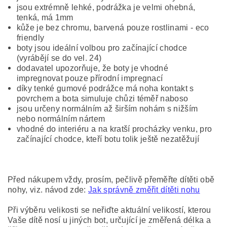
jsou extrémně lehké, podrážka je velmi ohebná,
tenká, má 1mm
kůže je bez chromu, barvená pouze rostlinami - eco
friendly
boty jsou ideální volbou pro začínající chodce
(vyrábějí se do vel. 24)
dodavatel upozorňuje, že boty je vhodné
impregnovat pouze přírodní impregnací
díky tenké gumové podrážce má noha kontakt s
povrchem a bota simuluje chůzi téměř naboso
jsou určeny normálním až širším nohám s nižším
nebo normálním nártem
vhodné do interiéru a na kratší procházky venku, pro
začínající chodce, kteří botu tolik ještě nezatěžují
Před nákupem vždy, prosím, pečlivě přeměřte dítěti obě
nohy, viz. návod zde:
Jak správně změřit dítěti nohu
Při výběru velikosti se neřiďte aktuální velikostí, kterou
Vaše dítě nosí u jiných bot, určující je změřená délka a