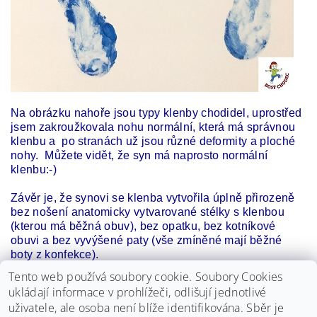
Na obrázku nahoře jsou typy klenby chodidel, uprostřed
jsem zakroužkovala nohu normální, která má správnou
klenbu a po stranách už jsou různé deformity a ploché
nohy. Můžete vidět, že syn má naprosto normální
klenbu:-)
Závěr je, že synovi se klenba vytvořila úplně přirozeně
bez nošení anatomicky vytvarované stélky s klenbou
(kterou má běžná obuv), bez opatku, bez kotníkové
obuvi a bez vyvýšené paty (vše zmíněné mají běžné
boty z konfekce).
Tento web používá soubory cookie. Soubory Cookies
Takže tady máte důkaz třeba pro nevěřící tatínky, rodiče,
ukládají informace v prohlížeči, odlišují jednotlivé
doktory, kamarádky a jiné, kteří jsou vůči barefoot botám
uživatele, ale osoba není blíže identifikována. Sběr je
skeptičtí.:-)